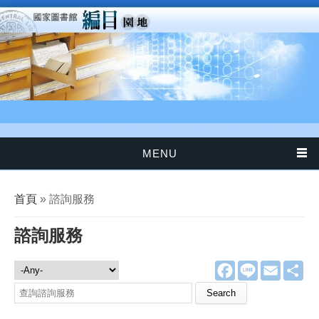
移至主內容
MENU
您在這裡
首頁
» 諮詢服務
諮詢服務
F
L
E
分
諮詢服務
a
i
m
享
c
n
a
Search this site
e
e
i
b
l