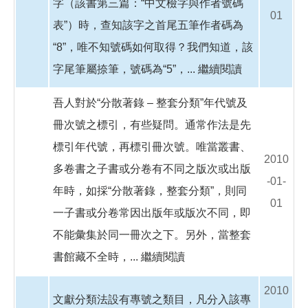
字（該書第三篇：“中文檢字與作者號碼
01
表”）時，查知該字之首尾五筆作者碼為
“8”，唯不知號碼如何取得？我們知道，該
字尾筆屬捺筆，號碼為“5”，...
繼續閱讀
吾人對於“分散著錄 – 整套分類”年代號及
冊次號之標引，有些疑問。通常作法是先
標引年代號，再標引冊次號。唯當叢書、
2010
多卷書之子書或分卷有不同之版次或出版
-01-
年時，如採“分散著錄，整套分類”，則同
01
一子書或分卷常因出版年或版次不同，即
不能彙集於同一冊次之下。另外，當整套
書館藏不全時，...
繼續閱讀
2010
文獻分類法設有專號之類目，凡分入該專