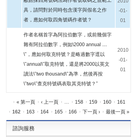
敝館採四角號碼法為作者號取碼之規範工
2010
具，請問對於同時包含漢字與假名之作
-01-
者，應如何取四角號碼作者號？
01
作者名稱首字為阿拉伯數字，或前幾個字
雜有阿拉伯數字，例如\2000 annual …
2010
\"，應如何取克特號？是略過數字逕以
-01-
\"annual\"取克特號，還是將2000以英文
01
讀法\"two thousand\"為準，然後再按
\"two\"查克特號碼表取其克特號？"
頁面
« 第一頁
‹ 上一頁
…
158
159
160
161
162
163
164
165
166
下一頁 ›
最後一頁 »
諮詢服務