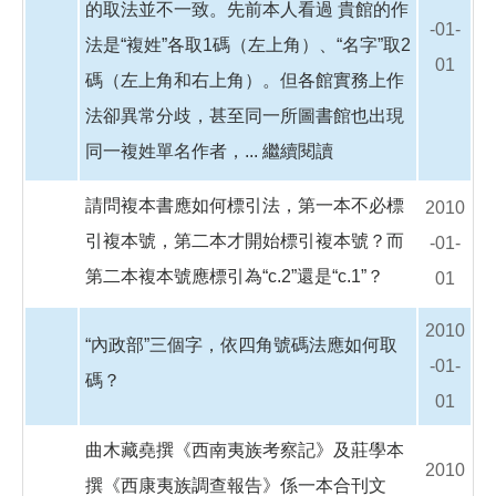
的取法並不一致。先前本人看過 貴館的作
-01-
法是“複姓”各取1碼（左上角）、“名字”取2
01
碼（左上角和右上角）。但各館實務上作
法卻異常分歧，甚至同一所圖書館也出現
同一複姓單名作者，...
繼續閱讀
請問複本書應如何標引法，第一本不必標
2010
引複本號，第二本才開始標引複本號？而
-01-
第二本複本號應標引為“c.2”還是“c.1”？
01
2010
“內政部”三個字，依四角號碼法應如何取
-01-
碼？
01
曲木藏堯撰《西南夷族考察記》及莊學本
2010
撰《西康夷族調查報告》係一本合刊文