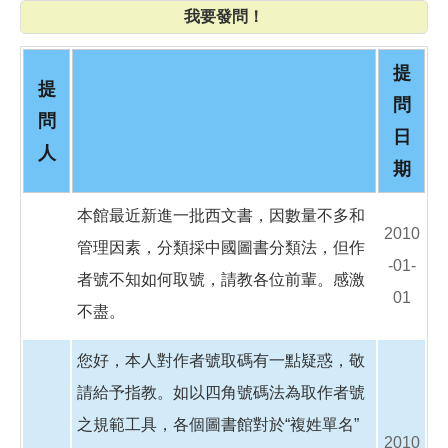
o
我要發問！
o
k
提
提
問
問
日
人
期
本館最近新進一批西文書，因數量不多和
2010
管理因素，分類採中國圖書分類法，但作
-01-
者號不知如何取號，請教各位前輩。感激
01
不盡。
您好，本人對作者號取碼有一點疑惑，敬
請給予指教。如以四角號碼法為取作者號
之規範工具，各個圖書館對於“複姓單名”
2010