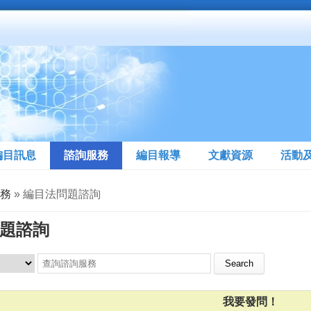
編目訊息
諮詢服務
編目報導
文獻資源
活動
務
» 編目法問題諮詢
題諮詢
Search this site
我要發問！