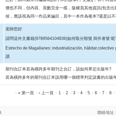
價也不同，但內容、頁數完全一樣，版權頁其他資訊(包含出
候，應該視為同一作品來編目，其中一本作為複本?還是以不
老師您好
請問這外文書籍(9789564104836)如何取分類號 與作者號 呢
Estrecho de Magallanes: industrialización, hábitat colectivo 
讀
期刊合訂本若為橫跨多年期刊之合訂，該如何界定出版年?
若為橫跨多年的期刊合訂本該用哪一個標準判定該書的出版年
« 第一頁
‹ 上一頁
1
2
3
4
5
6
7
8
.
聯絡地址：