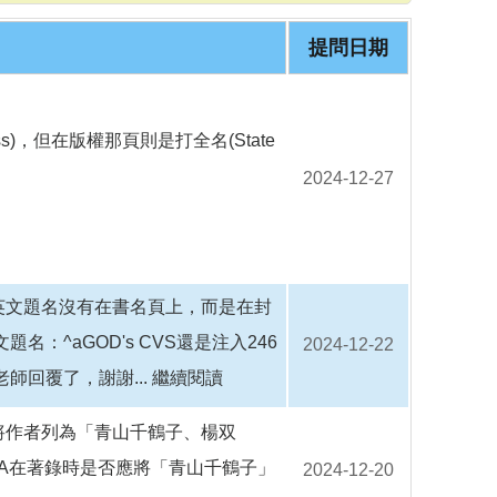
o
o
k
提問日期
s)，但在版權那頁則是打全名(State
2024-12-27
英文題名沒有在書名頁上，而是在封
名：^aGOD's CVS還是注入246
2024-12-22
老師回覆了，謝謝...
繼續閱讀
將作者列為「青山千鶴子、楊双
A在著錄時是否應將「青山千鶴子」
2024-12-20