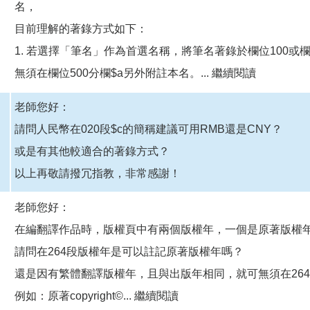
名，
目前理解的著錄方式如下：
1. 若選擇「筆名」作為首選名稱，將筆名著錄於欄位100或欄
無須在欄位500分欄$a另外附註本名。...
繼續閱讀
老師您好：
請問人民幣在020段$c的簡稱建議可用RMB還是CNY？
或是有其他較適合的著錄方式？
以上再敬請撥冗指教，非常感謝！
老師您好：
在編翻譯作品時，版權頁中有兩個版權年，一個是原著版權
請問在264段版權年是可以註記原著版權年嗎？
還是因有繁體翻譯版權年，且與出版年相同，就可無須在26
例如：原著copyright©...
繼續閱讀