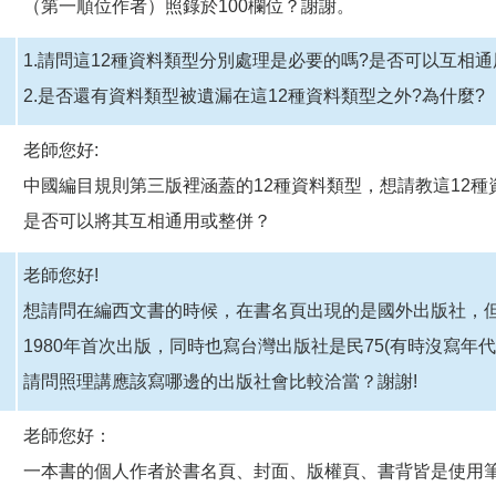
（第一順位作者）照錄於100欄位？謝謝。
1.請問這12種資料類型分別處理是必要的嗎?是否可以互相通
2.是否還有資料類型被遺漏在這12種資料類型之外?為什麼?
老師您好:
中國編目規則第三版裡涵蓋的12種資料類型，想請教這12
是否可以將其互相通用或整併？
老師您好!
想請問在編西文書的時候，在書名頁出現的是國外出版社，
1980年首次出版，同時也寫台灣出版社是民75(有時沒寫年
請問照理講應該寫哪邊的出版社會比較洽當？謝謝!
老師您好：
一本書的個人作者於書名頁、封面、版權頁、書背皆是使用