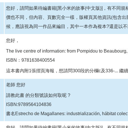
您好，請問如果待編書籍[黑小米的故事(中文版)]，有不同規格
價也不同，但內容、頁數完全一樣，版權頁其他資訊(包含出
候，應該視為同一作品來編目，其中一本作為複本?還是以不
您好，
The live centre of information: from Pompidou to Beaubourg
ISBN：9781638400554
這本書內附1張摺頁海報，想請問300段的分欄c及336-...
繼
老師 您好
請教此書 的分類號該如何取呢 ?
ISBN:9789564104836
書名Estrecho de Magallanes: industrialización, hábitat colect
您好，請問如果待編書籍[黑小米的故事(中文版)]，有不同規格