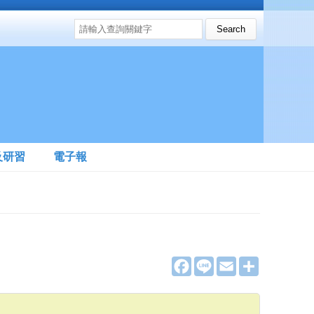
搜尋表單
Search this site
及研習
電子報
F
L
E
分
a
i
m
享
c
n
a
e
e
i
b
l