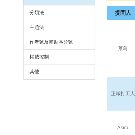
分類法
提問人
主題法
作者號及輔助區分號
菜鳥
權威控制
其他
正職打工人
Akira