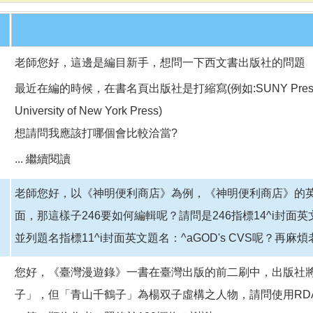
老師您好，這邊是編目新手，想問一下西文書出版社的問題
最近在編的時候，在書名頁出版社是打縮寫(例如:SUNY Pres
University of New York Press)
想請問我應該打哪個會比較洽當?
...
繼續閱讀
老師您好，以《神明便利商店》為例，《神明便利商店》的
面，那這樣子246要如何編輯呢？請問是246指標14^i封面英文題
並列題名指標11^i封面英文題名：^aGOD's CVS呢？再麻煩
您好，《臺灣漫遊錄》一書在臺灣出版的前二刷中，出版社
子」，但「青山千鶴子」為楊双子虛構之人物，請問使用RD