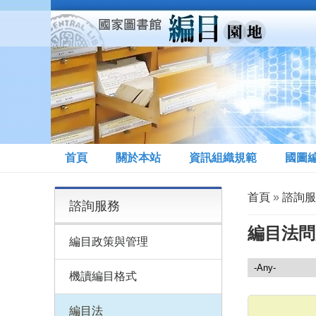
移至主內容
首頁
關於本站
資訊組織規範
國圖
您在這裡
首頁
»
諮詢服
諮詢服務
編目法問
編目政策與管理
諮詢服務
機讀編目格式
編目法