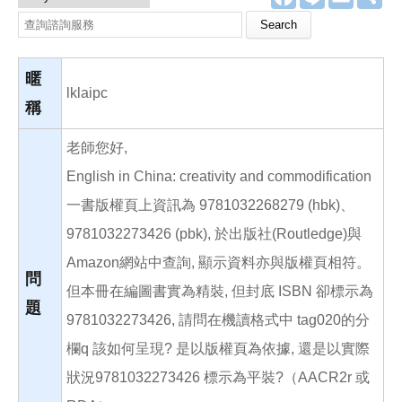
a
i
m
享
c
n
a
Search this site
e
e
i
b
l
o
o
暱
k
lklaipc
稱
老師您好,
English in China: creativity and commodification
一書版權頁上資訊為 9781032268279 (hbk)、
9781032273426 (pbk), 於出版社(Routledge)與
Amazon網站中查詢, 顯示資料亦與版權頁相符。
問
但本冊在編圖書實為精裝, 但封底 ISBN 卻標示為
題
9781032273426, 請問在機讀格式中 tag020的分
欄q 該如何呈現? 是以版權頁為依據, 還是以實際
狀況9781032273426 標示為平裝?（AACR2r 或