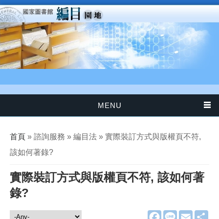
移至主內容
MENU
您在這裡
首頁
» 諮詢服務 » 編目法 » 實際裝訂方式與版權頁不符,
該如何著錄?
實際裝訂方式與版權頁不符, 該如何著
錄?
F
L
E
分
諮詢服務