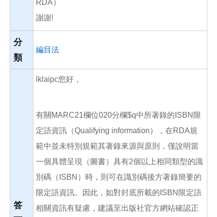
RDA）
謝謝!
分
編目法
類
lklaipc您好，
有關MARC21欄位020分欄$q中所著錄的ISBN限
定語資訊（Qualifying information），在RDA規
範中並未特別規範其著錄來源與原則，僅說明當
一個具體呈現（圖書）具有2個以上相同類型的識
別碼（ISBN）時，則可在識別碼後方著錄簡要的
限定語資訊。因此，如對封底所載的ISBN限定語
答
相關資訊有疑慮，建議至出版社官方網站確認正