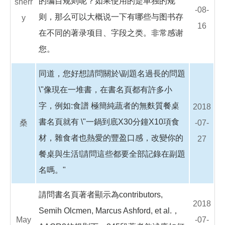
的编目规则呢？如果使用的是单独的规
sherr
-08-
则，那么可以大概说一下有哪些与图书存
y
16
在不同的著录项目、字段之类。非常感谢
您。
同道，您好想請問關於\副題名過長的問題
\"像現在一堆書，在書名頁都有許多小
字，例如:食譜 極簡純蔬者的無麩質餐桌
2018
書名頁就有 \"一鍋到底X30分鐘X10項食
桑
-07-
材，雜食者也熱愛的豐盈口感，改變你的
27
餐桌與生活!請問這些都要全部記錄在副題
名嗎。"
請問書名頁著者顯示為contributors,
2018
Semih Olcmen, Marcus Ashford, et al.，
May
-07-