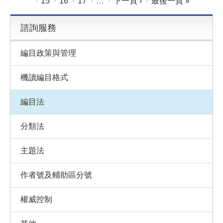
15
16
17
…
下一頁 ›
最後一頁 »
諮詢服務
編目政策與管理
機讀編目格式
編目法
分類法
主題法
作者號及輔助區分號
權威控制