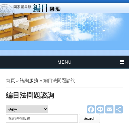
移至主內容
MENU
您在這裡
首頁
»
諮詢服務
» 編目法問題諮詢
編目法問題諮詢
F
L
E
分
諮詢服務
a
i
m
享
c
n
a
Search this site
e
e
i
b
l