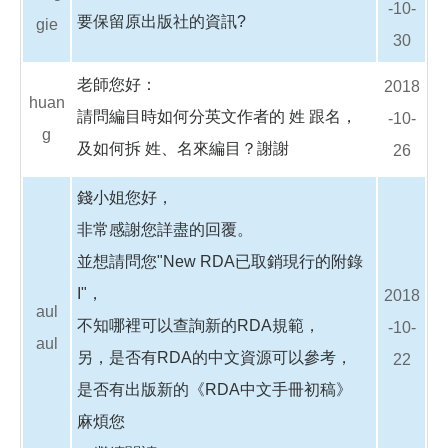
-10-
要保留原出版社的資訊?
gie
30
老師您好：
2018
huan
請問編目時如何分英文作者的 姓 跟名，
-10-
g
及如何拆 姓、名來編目？謝謝
26
錢小姐您好，
非常感謝您詳盡的回覆。
並想請問您"New RDA已取銷現行的附錄
I"，
2018
aul
不知哪裡可以查詢新的RDA規範，
-10-
aul
另，是否有RDA的中文資源可以參考，
22
是否有出版新的《RDA中文手冊初稿》
麻煩您