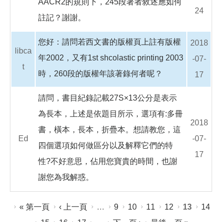
AACR2的規則下，245段著者敘述應如何
24
註記？謝謝。
您好：請問若西文書的版權頁上註有版權
2018
libca
年2002，又有1st shcolastic printing 2003
-07-
t
時，260段的版權年該著錄何者呢？
17
請問，書目紀錄記載27S×13公分是表示
為長本，上述是依題目所示，選項有:多冊
2018
書，橫本，長本，折疊本。想請教您，這
Ed
-07-
四個選項如何做區分以及解釋它們的特
17
性?不好意思，佔用您寶貴的時間，也謝
謝您為我解惑。
頁面
« 第一頁
‹ 上一頁
…
9
10
11
12
13
14