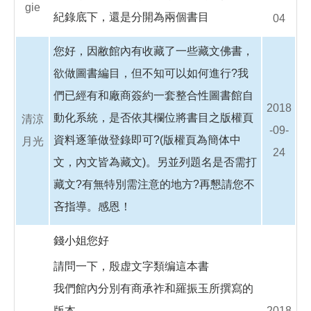
gie
紀錄底下，還是分開為兩個書目
04
您好，因敝館內有收藏了一些藏文佛書，
欲做圖書編目，但不知可以如何進行?我
們已經有和廠商簽約一套整合性圖書館自
2018
動化系統，是否依其欄位將書目之版權頁
清涼
-09-
資料逐筆做登錄即可?(版權頁為簡体中
月光
24
文，內文皆為藏文)。另並列題名是否需打
藏文?有無特別需注意的地方?再懇請您不
吝指導。感恩！
錢小姐您好
請問一下，殷虚文字類编這本書
我們館內分別有商承祚和羅振玉所撰寫的
版本
2018