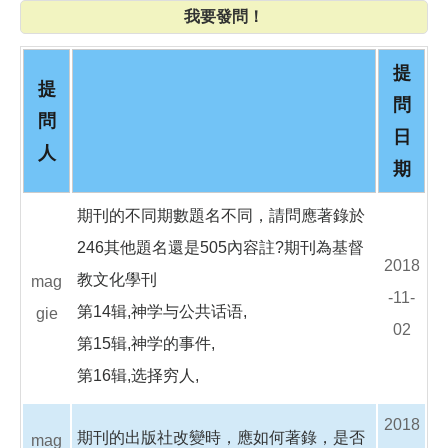
o
我要發問！
o
k
提
提
問
問
日
人
期
期刊的不同期數題名不同，請問應著錄於
246其他題名還是505內容註?期刊為基督
2018
教文化學刊
mag
-11-
第14辑,神学与公共话语,
gie
02
第15辑,神学的事件,
第16辑,选择穷人,
2018
期刊的出版社改變時，應如何著錄，是否
mag