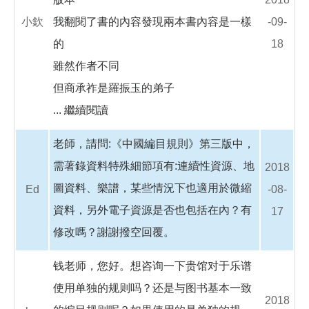
小欽
我翻閱了書的內容發現兩本書內容是一樣
-09-
的
18
雖然作者不同
但商承祚是羅振玉的弟子
...
繼續閱讀
老師，請問:《中國編目規則》第三版中，
需著錄資料特殊細節項有:連續性資源、地
2018
圖資料、樂譜，某些情況下也適用於微縮
Ed
-08-
資料，另外電子資源是否也包括在內？有
17
修改嗎？謝謝撥空回覆。
钱老师，您好。想咨询一下贵馆对于乐谱
使用单独的规则吗？还是与图书基本一致
2018