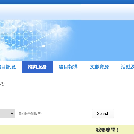
編目訊息
諮詢服務
編目報導
文獻資源
活動
服務
Search this site
我要發問！