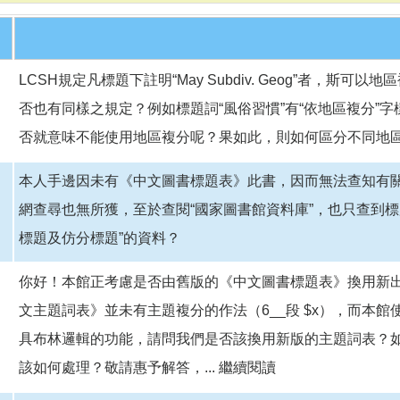
LCSH規定凡標題下註明“May Subdiv. Geog”者，斯
否也有同樣之規定？例如標題詞“風俗習慣”有“依地區複分”字
否就意味不能使用地區複分呢？果如此，則如何區分不同地
本人手邊因未有《中文圖書標題表》此書，因而無法查知有關
網查尋也無所獲，至於查閱“國家圖書館資料庫”，也只查到標
標題及仿分標題”的資料？
你好！本館正考慮是否由舊版的《中文圖書標題表》換用新
文主題詞表》並未有主題複分的作法（6__段 $x），而本館使用
具布林邏輯的功能，請問我們是否該換用新版的主題詞表？
該如何處理？敬請惠予解答，...
繼續閱讀