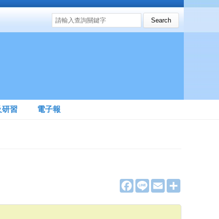
搜尋表單
Search this site
及研習
電子報
F
L
E
分
a
i
m
享
c
n
a
e
e
i
b
l