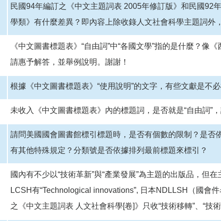
民國94年編訂之《中文主題詞表 2005年修訂版》和民國9
學類》有什麼差異？即內容上除收錄人文社會科學主題詞外
《中文圖書標題表》“自由詞”中“各國文學”指的是什麼？像
請惠予解答，並舉例說明。謝謝！
根據《中文圖書標題表》“使用說明”的文字，有些文獻是不
未收入《中文圖書標題表》內的標題詞，是否就是“自由詞”
請問美國國會圖書館標引標題時，是否有個數的限制？是否依書
有其他特殊規定？分類號是否依據排列最前標題來標引？
國內有不少以“技術革新”與“產業發展”為主題的出版品，但
LCSH有“Technological innovations”, 日本NDL
之《中文主題詞表 人文社會科學[卷]》只收“技術移轉”、“技術發