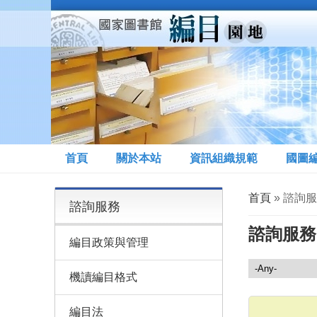
移至主內容
首頁
關於本站
資訊組織規範
國圖
您在這裡
首頁
» 諮詢
諮詢服務
諮詢服務
編目政策與管理
諮詢服務
機讀編目格式
編目法