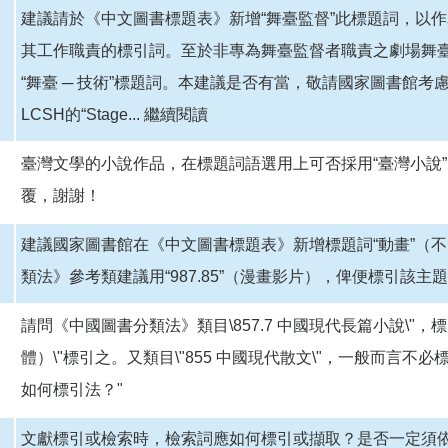
建議請於《中文圖書標題表》新增“舞臺監督”此標題詞，以
其工作職責的標引詞。至於非專為舞臺監督者職責之劇場舞
“舞臺 ─ 技術”標題詞。本建議是否有當，敬請國家圖書館考
LCSH的“Stage...
繼續閱讀
臺灣文學的小說作品，在標題詞語選用上可否採用“臺灣小說”
覆，謝謝！
建議國家圖書館在《中文圖書標題表》新增標題詞“動畫”（
類法》參考類建議用“987.85”（漫畫影片），俾便標引該
請問《中國圖書分類法》類目\857.7 中國現代長篇小說\"
體）\"標引之。又類目\"855 中國現代散文\"，一般而言
如何標引法？"
文獻標引或檢索時，檢索詞應如何標引或擷取？是否一定須