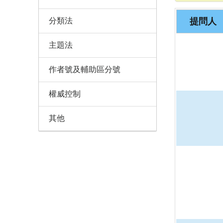
分類法
提問人
主題法
作者號及輔助區分號
權威控制
其他