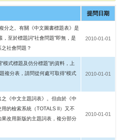
o
o
k
提問日期
可以地區複分之。有關《中文圖書標題表》是
樣，至於標題詞“社會問題”即無，是
2010-01-01
區之社會問題？
“模式標題及仿分標題”的資料，上
題複分表，請問從何處可取得“模式
2010-01-01
出之《中文主題詞表》。但由於《中
的檢索系統（TOTALS II）又不
2010-01-01
如果改用新版的主題詞表，複分部分