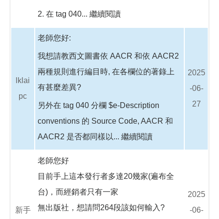
2. 在 tag 040...
繼續閱讀
老師您好:
我想請教西文圖書依 AACR 和依 AACR2
兩種規則進行編目時, 在各欄位的著錄上
2025
lklai
有甚麼差異?
-06-
pc
27
另外在 tag 040 分欄 $e-Description
conventions 的 Source Code, AACR 和
AACR2 是否都同樣以...
繼續閱讀
老師您好
目前手上這本發行者多達20幾家(遍布全
台)，而經銷者只有一家
2025
無出版社，想請問264段該如何輸入?
新手
-06-