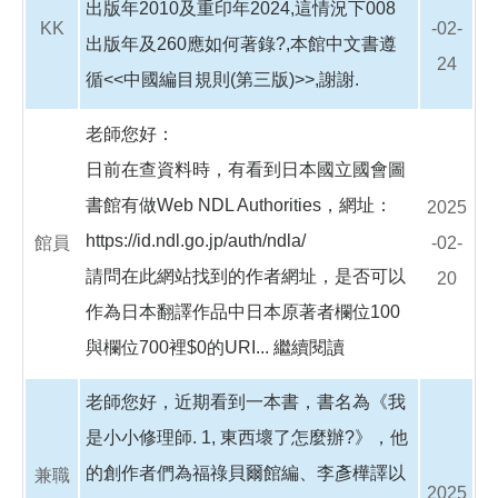
出版年2010及重印年2024,這情況下008
KK
-02-
出版年及260應如何著錄?,本館中文書遵
24
循<<中國編目規則(第三版)>>,謝謝.
老師您好：
日前在查資料時，有看到日本國立國會圖
書館有做Web NDL Authorities，網址：
2025
https://id.ndl.go.jp/auth/ndla/
館員
-02-
請問在此網站找到的作者網址，是否可以
20
作為日本翻譯作品中日本原著者欄位100
與欄位700裡$0的URI...
繼續閱讀
老師您好，近期看到一本書，書名為《我
是小小修理師. 1, 東西壞了怎麼辦?》，他
的創作者們為福祿貝爾館編、李彥樺譯以
兼職
2025