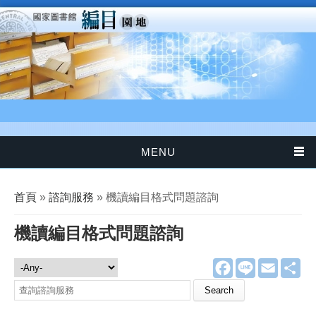
移至主內容
MENU
您在這裡
首頁
»
諮詢服務
» 機讀編目格式問題諮詢
機讀編目格式問題諮詢
F
L
E
分
諮詢服務
a
i
m
享
c
n
a
Search this site
e
e
i
b
l