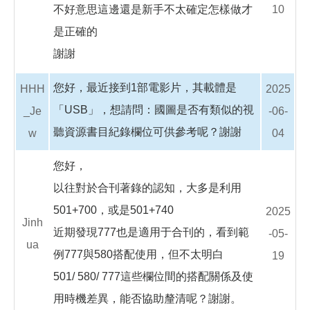
不好意思這邊還是新手不太確定怎樣做才
10
是正確的
謝謝
您好，最近接到1部電影片，其載體是
HHH
2025
「USB」，想請問：國圖是否有類似的視
_Je
-06-
聽資源書目紀錄欄位可供參考呢？謝謝
w
04
您好，
以往對於合刊著錄的認知，大多是利用
501+700，或是501+740
2025
Jinh
近期發現777也是適用于合刊的，看到範
-05-
ua
例777與580搭配使用，但不太明白
19
501/ 580/ 777這些欄位間的搭配關係及使
用時機差異，能否協助釐清呢？謝謝。