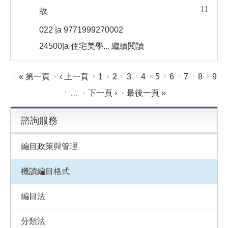
11
故
022 |a 9771999270002
24500|a 住宅美學...
繼續閱讀
頁面
« 第一頁
‹ 上一頁
1
2
3
4
5
6
7
8
9
…
下一頁 ›
最後一頁 »
諮詢服務
編目政策與管理
機讀編目格式
編目法
分類法