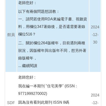
老師您好：
以下有兩個問題想請教：
一、請問若使用RDA來編電子書、視聽資
料，用欄位347著錄後，是否還需要著錄
2024
欄位516？
館員
-12-
30
二、關於欄位264版權年，目前遇到兩種
狀況，因版權年與出版年不同，想另外著
錄版權年，
...
繼續閱讀
老師您好 :
我在編一本期刊 "住宅美學" (ISSN :
9771999270002)
2024
因為沒有看到此期刊 ISSN 8碼
SDF
-12-