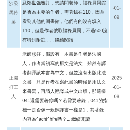
及鄭世強審訂，想請問老師，福祿貝爾館
沙發
-01-
是否為主要的作者，需著錄在110，因為
馬鈴
09
看到其他的圖書館，他們有的沒有填入
薯
110，但是作者號取福祿貝爾，不過500沒
有特別附註，...
繼續閱讀
老師您好，假設有一本書是作者是法國
人，作者當初寫的原文是法文，雖然有譯
者翻譯該本書為中文，但並沒有出版此法
正職
2025
文書，只是作者在寫此書的時候是用法文
打工
-01-
來書寫，再請人翻譯成中文出版，那這樣
人
08
041還需要著錄嗎？若需要著錄，041的指
標一是否像一般翻譯書一樣是1，其著錄
內容為^achi^hfre嗎？...
繼續閱讀