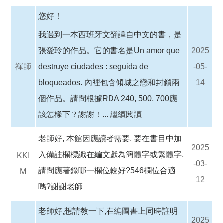
您好！
我遇到一本西班牙文翻譯自中文的書，是
張愛玲的作品。它的書名是Un amor que
2025
禪師
destruye ciudades : seguida de
-05-
bloqueados. 內裡包含傾城之戀和封鎖兩
14
個作品。請問根據RDA 240, 500, 700應
該怎樣下？謝謝！...
繼續閱讀
老師好, 本館因應讀者需要, 要在書目中加
2025
入備註欄標識在編文獻為簡體字或繁體字,
KKI
-03-
請問應著錄哪一欄位較好?546欄位合適
M
12
嗎?謝謝老師
老師好,想請教一下,在編圖書上同時註明
2025