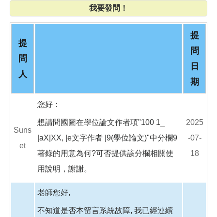
o
我要發問！
o
k
提
提
問
問
日
人
期
您好：
想請問國圖在學位論文作者項"100 1_
2025
Suns
|aX|XX, |e文字作者 |9(學位論文)"中分欄9
-07-
et
著錄的用意為何?可否提供該分欄相關使
18
用說明，謝謝。
老師您好,
不知道是否本留言系統故障, 我已經連續