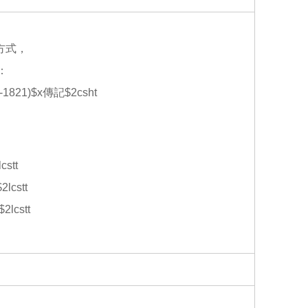
o
o
k
方式，
：
69-1821)$x傳記$2csht
stt
lcstt
2lcstt