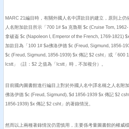
MARC 21編目時，有關外國人名中譯款目的建立，原則上仍依
人名附加款目所示「700 1# $a 克魯斯 $c (Cruise Tom, 1
拿破崙 $c (Napoleon I, Emperor of the French, 17
加款目為「100 1# $a佛洛伊德 $c (Freud, Sigmund, 18
$c (Freud, Sigmund, 1856-1939) $x 傳記 $2 csht」或「600 
lcstt」（註：$2 之值為「lcstt」時，不加複分）。
目前國內圖書館進行編目上對於外國人名中譯名稱之人名附加款目
佛洛伊德 $c (Freud, Sigmund), $d 1856-1939 $x 傳記 $2 cs
1856-1939) $x 傳記 $2 csht」的著錄情況。
然而以上兩種著錄情況仍需慎用，主要係考量圖書館的權威檔是否具有主