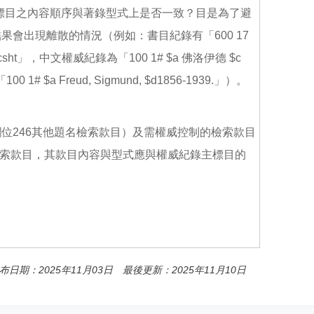
威紀錄主標目之內容順序與著錄型式上是否一致？目是為了避
會出現離散的情況（例如：書目紀錄有「600 17
傳記 $2 csht」，中文權威紀錄為「100 1# $a 佛洛伊德 $c
 1# $a Freud, Sigmund, $d1856-1939.」）。
位246其他題名檢索款目）及需權威控制的檢索款目
的檢索款目，其款目內容與型式應與權威紀錄主標目的
布日期：2025年11月03日 最後更新：2025年11月10日