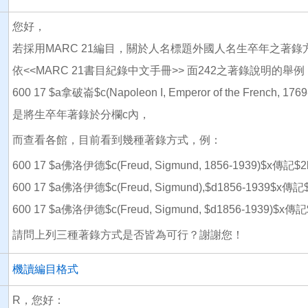
您好，
若採用MARC 21編目，關於人名標題外國人名生卒年之著錄
依<<MARC 21書目紀錄中文手冊>> 面242之著錄說明的舉例
600 17 $a拿破崙$c(Napoleon I, Emperor of the French, 17
是將生卒年著錄於分欄c內，
而查看各館，目前看到幾種著錄方式，例：
600 17 $a佛洛伊德$c(Freud, Sigmund, 1856-1939)$x傳記$2lc
600 17 $a佛洛伊德$c(Freud, Sigmund),$d1856-1939$x傳記$2
600 17 $a佛洛伊德$c(Freud, Sigmund, $d1856-1939)$x傳記$
請問上列三種著錄方式是否皆為可行？謝謝您！
機讀編目格式
R，您好：