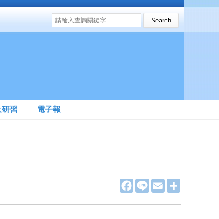
搜尋表單
Search this site
及研習
電子報
F
L
E
分
a
i
m
享
c
n
a
e
e
i
b
l