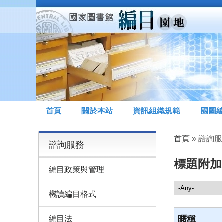
移至主內容
首頁
關於本站
資訊組織規範
國圖
您在這裡
首頁
» 諮詢服
諮詢服務
標題附加
編目政策與管理
諮詢服務
機讀編目格式
編目法
暱稱