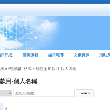
編目訊息
諮詢服務
編目報導
文獻資源
活動
務 » 機讀編目格式 » 標題附加款目-個人名稱
款目-個人名稱
Search this site
R