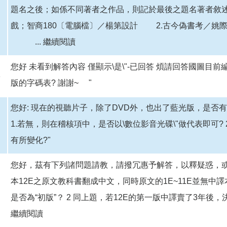
題名之後；如係不同著者之作品，則記於最後之題名著者敘述
戲；智商180〔電腦檔〕／楊第設計 2.古今偽書考／姚
...
繼續閱讀
您好 未看到解答內容 僅顯示\是\"-已回答 煩請回答國圖目
8
版的字碼表? 謝謝~ "
您好: 現在的視聽片子，除了DVD外，也出了藍光版，是否
1.若無，則在稽核項中，是否以\數位影音光碟\"做代表即可?
有所變化?"
您好，茲有下列諸問題請教，請撥冗惠予解答，以釋疑惑，或電096
本12E之原文教科書翻成中文，同時原文的1E~11E並無中
是否為“初版”？ 2 同上題，若12E的第一版中譯賣了3年後，
繼續閱讀