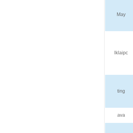
May
lklaipc
ting
ava