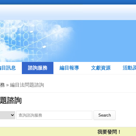
編目訊息
諮詢服務
編目報導
文獻資源
活動
務
» 編目法問題諮詢
題諮詢
Search this site
我要發問！