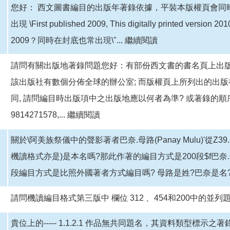
您好： 西文圖書編目的出版年著錄依據，平裝本版權頁會同時
出現 \First published 2009, This digitally printed ve
2009？同時在封底也常出現\"...
繼續閱讀
請問有關出版地著錄問題您好：有部份西文書的書名頁上出版
該出版社有數個分佈全球的辦公室; 而版權頁上所列出的出
同, 請問編目時出版項中之出版地應以何者為準? 或著錄的順
9814271578,...
繼續閱讀
關於\阿美族祭儀中的聲影著者巴奈.母路(Panay Mulu)'從Z3
機讀格式亦是)是本名嗎?那此作著的編目方式是200段$f巴奈.母路(Pan
段編目方式是比照外國著者方式編目嗎? 母路是姓?巴奈是名?".
請問機讀編目格式第三版中 欄位 312 、454和200中的
貴位上的----- 1.1.2.1 作品無共同題名，其資料類型標