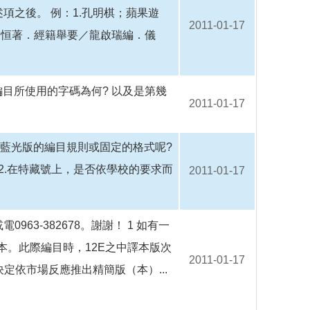
項之後。 例：1.孔明棋；蘋果遊
2011-01-17
際恒著．經籍舉要／龍啟瑞編．儀
前編目所使用的字碼為何? 以及是第幾
2011-01-17
有藍光版的編目規則或固定的格式呢?
 2.在特藏號上，是否依學校的要求而
2011-01-17
3-382678。謝謝！ 1 如有一
譯本。此際編目時，12E之中譯本版次
2011-01-17
決定依市場反應推出精簡版（本）...