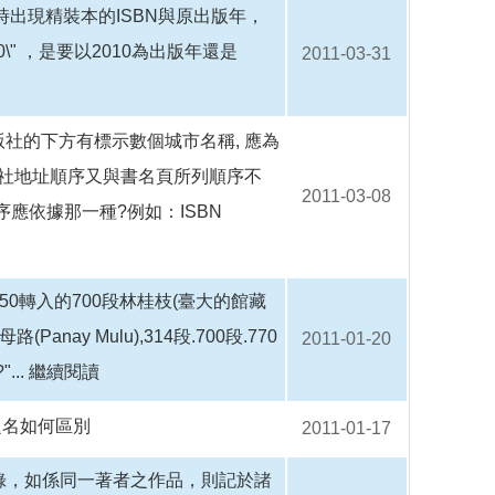
出現精裝本的ISBN與原出版年，
rsion 2010\" ，是要以2010為出版年還是
2011-03-31
社的下方有標示數個城市名稱, 應為
版社地址順序又與書名頁所列順序不
2011-03-08
序應依據那一種?例如：ISBN
9.50轉入的700段林桂枝(臺大的館藏
ay Mulu),314段.700段.770
2011-01-20
..
繼續閱讀
並列題名如何區別
2011-01-17
示之著錄，如係同一著者之作品，則記於諸