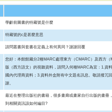
學齡前圖書的特藏號是什麼
特藏號的c是甚麼意思
請問叢書與套書在定義上有何異同？謝謝回覆
您好：本館館藏分2種MARC處理東方（CMARC）及西方（
版（西方語文）的視聽資料，請問入何種MARC為宜：1.資
國內代理商資料；3.資料外盒附有中文題名訊息。敬請撥冗
謝。
最近在整理出版社的書籍，很多畫廊或畫家自行出版的畫冊，
到相關資訊該如何編目?