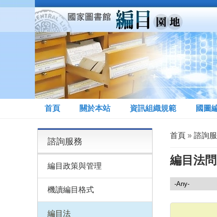
移至主內容
首頁
關於本站
資訊組織規範
國圖
您在這裡
首頁
»
諮詢服
諮詢服務
編目法問
編目政策與管理
諮詢服務
機讀編目格式
編目法