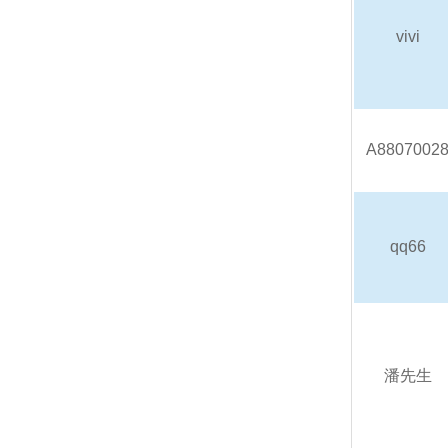
vivi
A8807002
qq66
潘先生