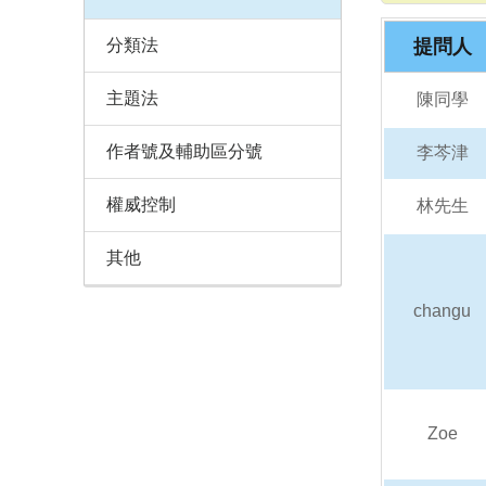
分類法
提問人
主題法
陳同學
作者號及輔助區分號
李芩津
權威控制
林先生
其他
changu
Zoe