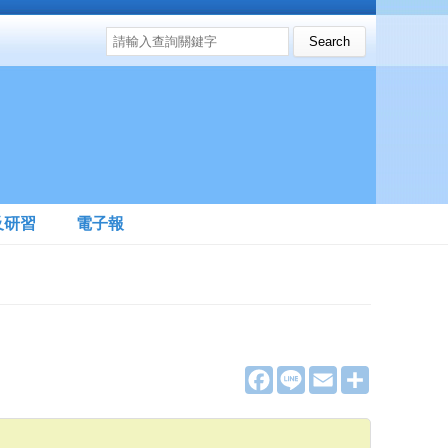
搜尋表單
Search this site
及研習
電子報
F
L
E
分
a
i
m
享
c
n
a
e
e
i
b
l