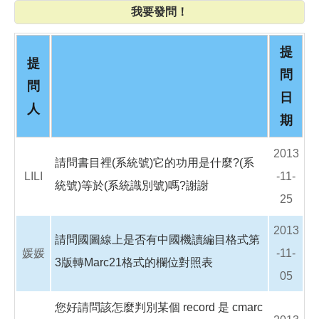
o
我要發問！
o
k
提
提
問
問
日
人
期
2013
請問書目裡(系統號)它的功用是什麼?(系
LILI
-11-
統號)等於(系統識別號)嗎?謝謝
25
2013
請問國圖線上是否有中國機讀編目格式第
媛媛
-11-
3版轉Marc21格式的欄位對照表
05
您好請問該怎麼判別某個 record 是 cmarc