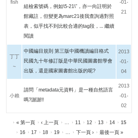
fish
-01-
組檢索號碼，例如\5-21\"，亦一向註明於
21
館藏註，但變更為marc21後我查詢過對照
表，似乎找不到比較合適的tag段，...
繼續
閱讀
中國編目規則 第三版中國機讀編目格式
2013
丁丁
民國九十年修訂版是中華民國圖書館學會
-01-
~
出版，還是國家圖書館出版的呢?
04
2013
請問「metadata元資料」是一種自然語言
小賴
-01-
嗎?謝謝!!
02
頁面
« 第一頁
‹ 上一頁
…
11
12
13
14
15
16
17
18
19
…
下一頁 ›
最後一頁 »