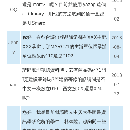
2013
還是 marc21 呢？目前我使用 yazpp 這個
QQ
-11-
c++ library，用他的方法取到的值一直都
02
是 USmarc
你好，有些會議出版品通常都有XXX主辦,
2013
Jenn
XXX承辦，那MARC21的主辦單位跟承辦
-08-
y
單位應放於110還是710?
04
請問處理視聽資料時，若有商品碼(471開
2013
頭)建議著錄嗎?若建議著錄的話請問是否
banff
-07-
中文一樣放在010、西文放020還是024
22
呢?
您好，我是目前就讀國立中興大學圖書資
訊學研究所的學生，林家陞。想詢問一些