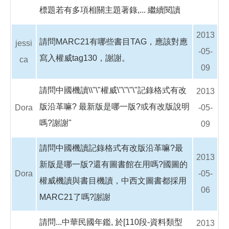
標題若有多項相關主題著錄,...
繼續閱讀
2013
請問MARC21有哪些書目TAG，應該對應
jessi
-05-
寫入權威tag130，謝謝。
ca
09
請問中國機讀\\"\"權威\"\"\"\"記錄格式有改
2013
版沿革嘛? 最新版是哪一版?或有改版說明
Dora
-05-
嗎?謝謝"
09
請問中國機讀記錄格式有改版沿革嘛?最
2013
新版是哪一版?還有圖書館在用嗎?國圖的
Dora
-05-
權威機讀與書目機讀，中西文圖書都採用
06
MARC21了嗎?謝謝
請問...中華民國年鑑, 於[110段-資料類型
2013