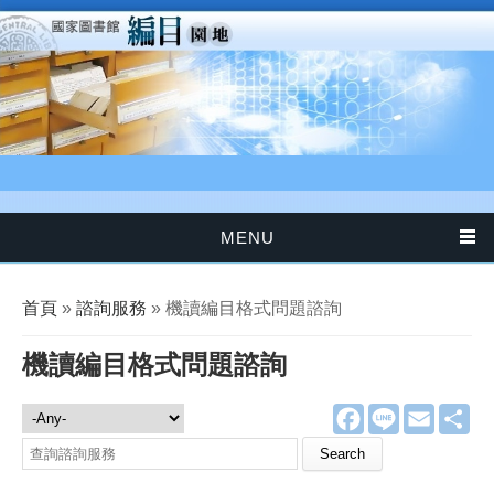
移至主內容
MENU
您在這裡
首頁
»
諮詢服務
» 機讀編目格式問題諮詢
機讀編目格式問題諮詢
F
L
E
分
諮詢服務
a
i
m
享
c
n
a
Search this site
e
e
i
b
l