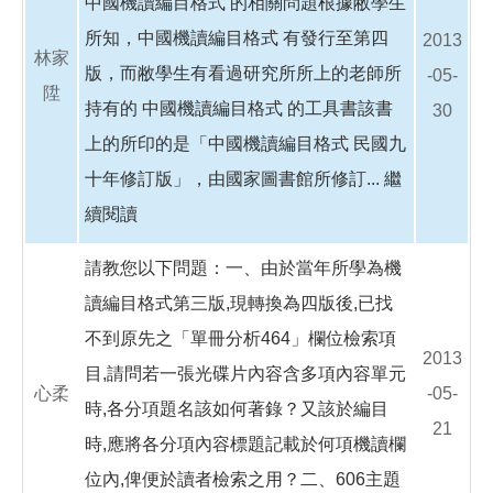
中國機讀編目格式 的相關問題根據敝學生
所知，中國機讀編目格式 有發行至第四
2013
林家
版，而敝學生有看過研究所所上的老師所
-05-
陞
持有的 中國機讀編目格式 的工具書該書
30
上的所印的是「中國機讀編目格式 民國九
十年修訂版」，由國家圖書館所修訂...
繼
續閱讀
請教您以下問題：一、由於當年所學為機
讀編目格式第三版,現轉換為四版後,已找
不到原先之「單冊分析464」欄位檢索項
2013
目,請問若一張光碟片內容含多項內容單元
心柔
-05-
時,各分項題名該如何著錄？又該於編目
21
時,應將各分項內容標題記載於何項機讀欄
位內,俾便於讀者檢索之用？二、606主題