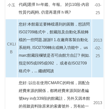
代碼]選擇 h=年鑑、年報。 於[110段-內容
小玉
-03-
性質代碼]時, 仍需再選擇 h 嗎?
25
您好:本館最近要轉檔遇到的困難，想請問
ISO2709格式中，館藏段及自動化系統轉
檔的一些問題.謝謝!! 1.在廠商客製自動化
2013
CKLI
系統時, ISO2709轉出或轉入功能中， us
-02-
B
marc館藏段欄號是否可由館方自訂? 例如.
25
指定805或095或092 ， 或者在ISO2709
格式中，...
繼續閱讀
您好: 以往在使用CMARC的時候，因配合
經費來源的關係，都將經費來源與財產編
號key in在339段的館藏註，另外又因本館
2013
的視聽資料除原來的索書號外，另有給一