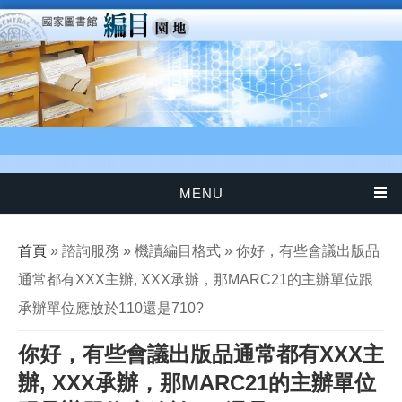
移至主內容
MENU
您在這裡
首頁
» 諮詢服務 » 機讀編目格式 » 你好，有些會議出版品
通常都有XXX主辦, XXX承辦，那MARC21的主辦單位跟
承辦單位應放於110還是710?
你好，有些會議出版品通常都有XXX主
辦, XXX承辦，那MARC21的主辦單位