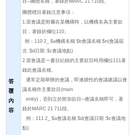
目─團體名稱，著錄於MARC 21 710段。
團體標目著錄注意事項：
1.當會議是附屬在某機構時，以機構名為主要款
目，著錄於欄位110。
例：110 2_ $a機構名稱 $b會議名稱 $n(會議屆
次 :$d日期 :$c會議地點)
2.當會議是一書目紀錄的主要款目時用欄位111著
錄此會議名稱。
通常定期舉辦的會議，即
連
續性的會議建議以會
答
議名稱作
主要款目
(
main
覆
entry)
，否則立於附加款目─會議名稱即可，
著
內
錄於MARC 21 711段。
容
例：111 2_ $a會議名稱 $d(會議日期 :$c會議地
點)