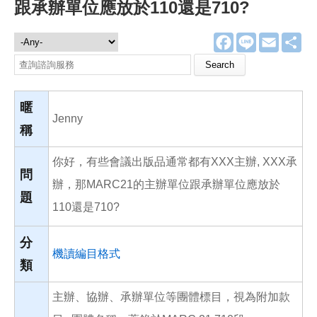
跟承辦單位應放於110還是710?
F
L
E
分
諮詢服務
a
i
m
享
c
n
a
Search this site
e
e
i
b
l
o
o
暱
k
Jenny
稱
你好，有些會議出版品通常都有XXX主辦, XXX承
問
辦，那MARC21的主辦單位跟承辦單位應放於
題
110還是710?
分
機讀編目格式
類
主辦、協辦、承辦單位等團體標目，視為附加款