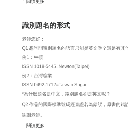
閱讀更多
關於想請問關於錄影資料和錄音資料100段
識別題名的形式
老師您好：
Q1 想詢問識別題名的語言只能是英文嗎？還是有其
例1：牛頓
ISSN 1018-5445=Newton(Taipei)
例2：台灣糖業
ISSN 0492-1712=Taiwan Sugar
*為什麼題名是中文，識別題名卻是英文呢？
Q2 作品的國際標準號碼經查證若為錯誤，原書的
謝謝老師。
閱讀更多
關於識別題名的形式