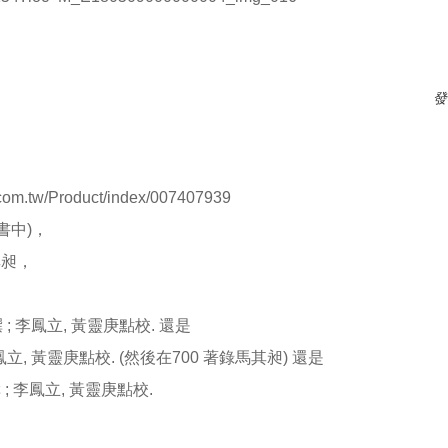
發
w/Product/index/007407939
書中)，
其昶，
撰 ; 李鳳立, 黃靈庚點校. 還是
 李鳳立, 黃靈庚點校. (然後在700 著錄馬其昶) 還是
撰 ; 李鳳立, 黃靈庚點校.