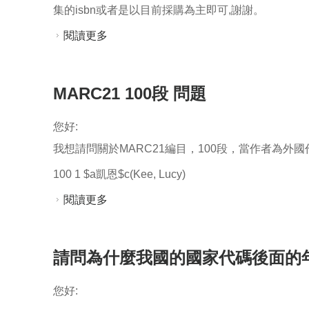
集的isbn或者是以目前採購為主即可,謝謝。
閱讀更多
關於套書(含叢書)均以套編方式編目
MARC21 100段 問題
您好:
我想請問關於MARC21編目，100段，當作者為外
100 1 $a凱恩$c(Kee, Lucy)
閱讀更多
關於MARC21 100段 問題
請問為什麼我國的國家代碼後面的年代
您好: