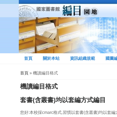
移至主內容
首頁
關於本站
資訊組織規範
國圖
您在這裡
首頁
» 機讀編目格式
機讀編目格式
套書(含叢書)均以套編方式編目
您好:本校採cmarc格式,習慣以套書(含叢書)均以套編