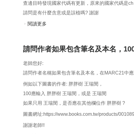
查邊目時發現國家代碼有更新，原來的國家代碼是ch China Republ
請問是有什麼含意或是誤植嗎? 謝謝
閱讀更多
關於請問為什麼我國的國家代碼後面的年代是
請問作者如果包含筆名及本名，10
老師您好:
請問作者名稱如果包含筆名及本名，在MARC21中
例如以下圖書的作者: 胖胖樹 王瑞閔，
100應輸入 胖胖樹 王瑞閔，或是 王瑞閔
如果只用 王瑞閔，是否應在其他欄位作 胖胖樹 ?
圖書網址:https://www.books.com.tw/products/00108
謝謝老師!!