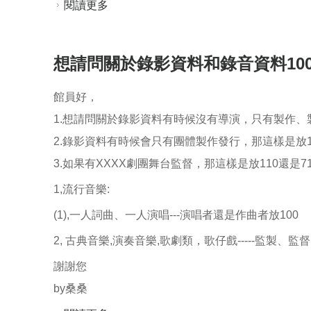
閱讀更多
關於請問作者如果包含筆名及本名，100
想請問關於錄影資料和錄音資料100
館員好，
1.想請問關於錄影資料有時候沒有導演，只有製作、製
2.錄影資料有時候會只有團體製作發行，那這樣是放11
3.如果有XXXX劇團舞台監督，那這樣是放110還是71
1,流行音樂:
(1),一人詞曲、一人演唱---演唱者還是作曲者放100
2, 古典音樂,演奏音樂,歌劇類，歌仔戲-----監製、
謝謝您
by桑桑