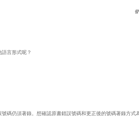
和110段相關問題
發
他語言形式呢？
錯誤號碼仍須著錄。想確認原書錯誤號碼和更正後的號碼著錄方式