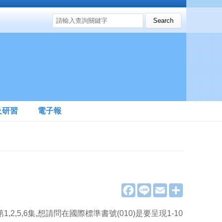
搜尋表單
Search this site
及研習
電子報
F
L
E
分
a
i
m
享
c
n
a
e
e
i
,5,6集,想請問在國際標準書號(010)是要呈現1-10
b
l