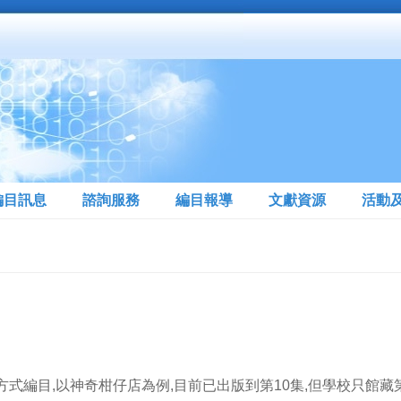
編目訊息
諮詢服務
編目報導
文獻資源
活動
方式編目,以神奇柑仔店為例,目前已出版到第10集,但學校只館藏第1,2