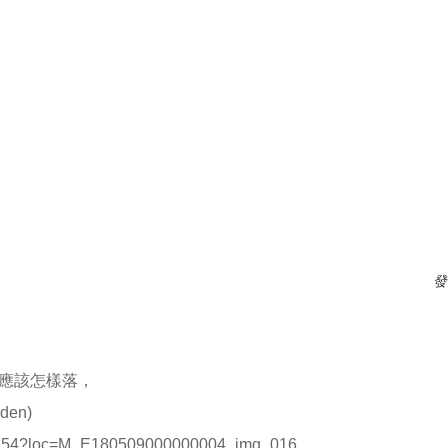
發
5應該怎樣落，
en)
714154?loc=M_E180509000000004_img_016