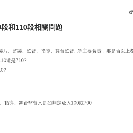
應如何較妥當?
發
段和110段相關問題
片、監製、監督、指導、舞台監督...等主要負責，那是否以上都可
0還是710?
0?
監督、指導、舞台監督又是如判定放入100或700