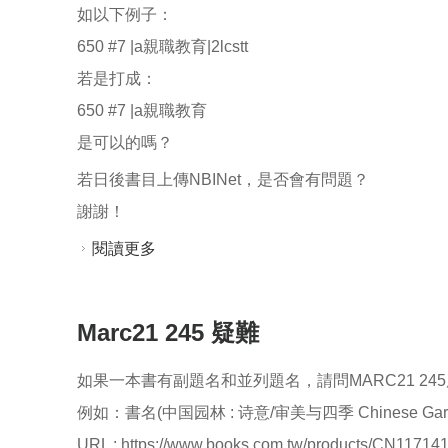
如以下例子：
650 #7 |a親職教育|2lcstt
若是打成：
650 #7 |a親職教育
是可以的嗎？
若日後書目上傳NBINet，是否會有問題？
謝謝！
閱讀更多
關於請教650分欄2問題
Marc21 245 疑難
如果一本書有副題名和並列題名，請問MARC21 24
例如：書名(中国园林 : 诗意/审美与四季 Chinese Gard
URL : https://www.books.com.tw/products/CN11