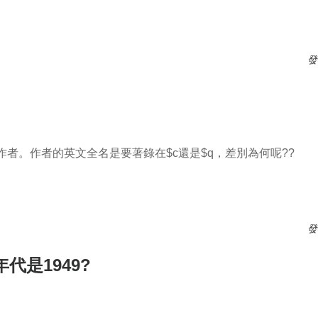
發
國作者。作者的英文全名是要著錄在$c還是$q，差別為何呢??
發
是1949?