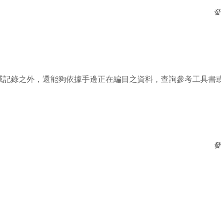
發
權威記錄之外，還能夠依據手邊正在編目之資料，查詢參考工具書
發
？