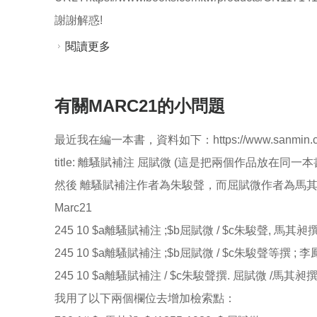
謝謝解惑!
閱讀更多
關於Marc21 245 疑難
有關MARC21的小問題
最近我在編一本書，資料如下：https://www.sanmin.com.t
title: 離騷賦補注 屈賦微 (這是把兩個作品放在同一本
然後 離騷賦補注作者為朱駿聲，而屈賦微作者為馬
Marc21
245 10 $a離騷賦補注 ;$b屈賦微 / $c朱駿聲, 馬其昶
245 10 $a離騷賦補注 ;$b屈賦微 / $c朱駿聲等撰 ;
245 10 $a離騷賦補注 / $c朱駿聲撰. 屈賦微 /馬其昶
我用了以下兩個欄位去增加檢索點：