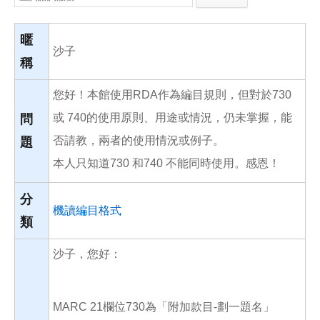
e
e
i
b
l
o
o
暱
k
沙子
稱
您好！本館使用RDA作為編目規則，但對於730
或 740的使用原則、用途或情況，仍未掌握，能
問
否請教，兩者的使用情況或例子。
題
本人只知道730 和740 不能同時使用。感恩！
分
機讀編目格式
類
沙子，您好：
MARC 21欄位730為「附加款目-劃一題名」