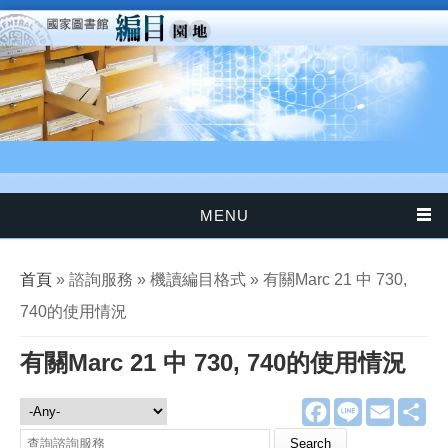
移至主內容
MENU
您在這裡
首頁
» 諮詢服務 » 機讀編目格式 » 有關Marc 21 中 730,
740的使用情況
有關Marc 21 中 730, 740的使用情況
F
L
E
分
諮詢服務
a
i
m
享
c
n
a
Search this site