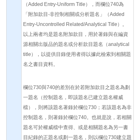
（Added Entry-Uniform Title），而欄位740為
「附加款目-非控制相關或分析題名」（Added
Entry-Uncontrolled Related/Analytical Title）。
以上兩者均是題名附加款目，用於著錄與在編資
源相關出版品的題名或分析款目題名（analytical
title），以提供目錄使用者得以據此檢索到相關題
名之書目資料。
欄位730與740的差別在於若附加款目之題名為劃
一題名（控制題名，即該題名已建立題名權威
檔），則將該題名著錄於欄位730；若該題名為非
控制題名，則著錄於欄位740。也就是說，若相關
題名可於權威檔中查得、或是相關題名為另一書
目紀錄的正題名或劃一題名，則以欄位730建立題