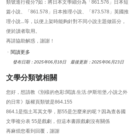
類號進行複分?如：將日本文學細分為「861.576」日本短
篇小說、「861.578」日本推理小說、「873.578」英國推
理小說...等，以便上架時能夠針對不同小說主題做區分，
便於讀者取用。
再請協助解惑，謝謝！
閱讀更多
關於外國小說作品複分可行性
發布日期：2025年06月18日 最後更新：2025年06月23日
文學分類號相關
您好，想請教《別樣的色彩:閱讀.生活.伊斯坦堡,小說之外
的日常》版權頁類號是864.155
864.1是指土耳其文學，那55是怎麼來的呢？因為查各國
文學複分表 55是戲劇，但這本書跟戲劇沒有關係
再麻煩您看到回覆，謝謝