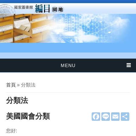
移至主內容
MENU
您在這裡
首頁
» 分類法
分類法
美國國會分類
F
L
E
分
a
i
m
享
c
n
a
e
e
i
您好:
b
l