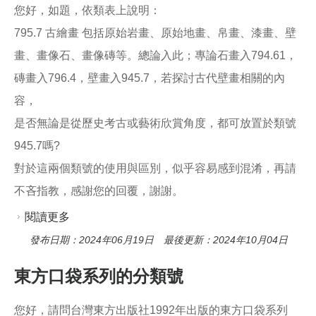
o
您好，如題，依類表上說明：
o
k
795.7 古繪畫 包括原始岩畫、原始地畫、帛畫、漆畫、壁
畫、畫像石、畫像磚等。總論入此；專論石畫入794.61，
磚畫入796.4，壁畫入945.7，若探討古代壁畫相關的內
容，
是否無論是從歷史考古或藝術欣賞角度，都可放置於類號
945.7嗎?
對於這兩個類號的使用與區別，似乎容易感到混淆，再請
不吝指教，感謝您的回覆，謝謝。
閱讀更多
關於請教795.7古繪畫與945.7壁畫差異?
發布日期：2024年06月19日 最後更新：2024年10月04日
東方口袋系列的分類號
您好，請問台灣東方出版社1992年出版的東方口袋系列