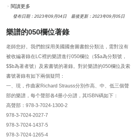
閱讀更多
關於版權頁與書目網查到的分類號不同
發布日期：2023年09月04日 最後更新：2023年09月05日
樂譜的050欄位著錄
老師您好。我們館採用美國國會圖書館分類法，需對沒有
被收編著錄在LC裡的樂譜進行050欄位（$$a為分類號，
$$b為著者號）及索書號的著錄。對於樂譜的050欄位及索
書號著錄有如下兩個疑問：
一、現，作曲家Richard Strauss分別作高、中、低三個聲
部的樂譜，每个聲部各4册小分譜，其ISBN碼如下：
高聲部：978-3-7024-1300-2
978-3-7024-2027-7
978-3-7024-1437-5
978-3-7024-1265-4