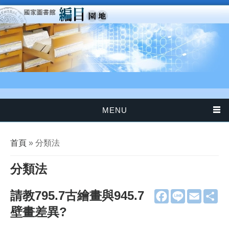
移至主內容
MENU
您在這裡
首頁
» 分類法
分類法
請教795.7古繪畫與945.7
F
L
E
分
a
i
m
享
壁畫差異?
c
n
a
e
e
i
b
l