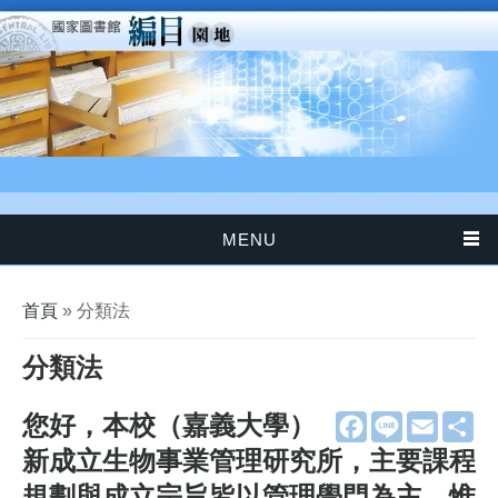
移至主內容
MENU
您在這裡
首頁
» 分類法
分類法
您好，本校（嘉義大學）
F
L
E
分
a
i
m
享
新成立生物事業管理研究所，主要課程
c
n
a
e
e
i
規劃與成立宗旨皆以管理學門為主，惟
b
l