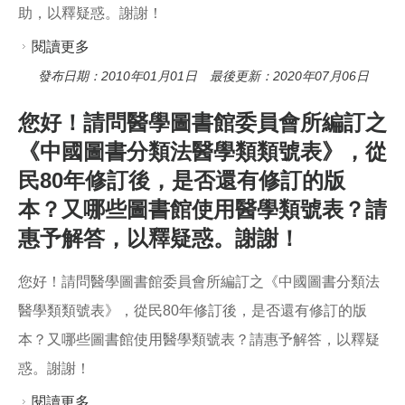
助，以釋疑惑。謝謝！
閱讀更多
關於您好，本校（嘉義大學）新成立生物事業管
理研究所，主要課程規劃與成立宗旨皆以管理學
發布日期：2010年01月01日 最後更新：2020年07月06日
門為主，惟名稱又與生物科學息息相關。如以今
您好！請問醫學圖書館委員會所編訂之
年研究生畢業論文為例，其研究主題非常多元，
《中國圖書分類法醫學類類號表》，從
所標引的關鍵詞包括“品牌聯想、生物科技產業、
民80年修訂後，是否還有修訂的版
口碑傳播、生質能源、心理契約”等論題，查閱 貴
本？又哪些圖書館使用醫學類號表？請
館網路相關資源，並無適當之類號可資標引？是
惠予解答，以釋疑惑。謝謝！
否惠予幫助，以釋疑惑。謝謝！
您好！請問醫學圖書館委員會所編訂之《中國圖書分類法
醫學類類號表》，從民80年修訂後，是否還有修訂的版
本？又哪些圖書館使用醫學類號表？請惠予解答，以釋疑
惑。謝謝！
閱讀更多
關於您好！請問醫學圖書館委員會所編訂之《中