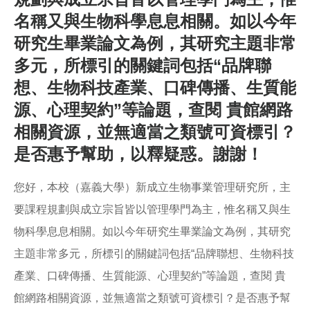
o
名稱又與生物科學息息相關。如以今年
o
k
研究生畢業論文為例，其研究主題非常
多元，所標引的關鍵詞包括“品牌聯
想、生物科技產業、口碑傳播、生質能
源、心理契約”等論題，查閱 貴館網路
相關資源，並無適當之類號可資標引？
是否惠予幫助，以釋疑惑。謝謝！
您好，本校（嘉義大學）新成立生物事業管理研究所，主
要課程規劃與成立宗旨皆以管理學門為主，惟名稱又與生
物科學息息相關。如以今年研究生畢業論文為例，其研究
主題非常多元，所標引的關鍵詞包括“品牌聯想、生物科技
產業、口碑傳播、生質能源、心理契約”等論題，查閱 貴
館網路相關資源，並無適當之類號可資標引？是否惠予幫