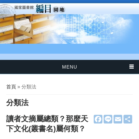
移至主內容
MENU
您在這裡
首頁
» 分類法
分類法
讀者文摘屬總類？那麼天
F
L
E
分
a
i
m
享
下文化(叢書名)屬何類？
c
n
a
e
e
i
b
l