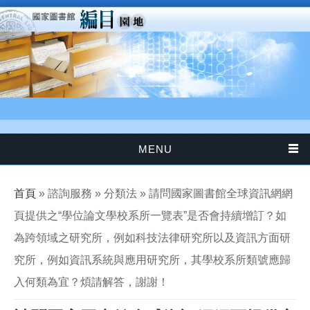
移至主內容
MENU
您在這裡
首頁
» 諮詢服務 » 分類法 » 請問國家圖書館全球資訊網網
頁提供之“學位論文學校系所一覽表”是否會持續增訂？如
為跨領域之研究所，例如科技法律研究所以及資訊方面研
究所，例如資訊系統與應用研究所，其學校系所類號應歸
入何類為宜？煩請解答，謝謝！