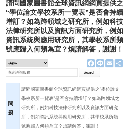
請問國家圖書館全球資訊網網頁提供之
“學位論文學校系所一覽表”是否會持續
增訂？如為跨領域之研究所，例如科技
法律研究所以及資訊方面研究所，例如
資訊系統與應用研究所，其學校系所類
號應歸入何類為宜？煩請解答，謝謝！
F
L
E
分
諮詢服務
a
i
m
享
c
n
a
Search this site
e
e
i
b
l
o
請問國家圖書館全球資訊網網頁提供之“學位論文
o
k
學校系所一覽表”是否會持續增訂？如為跨領域之
問
研究所，例如科技法律研究所以及資訊方面研究
題
所，例如資訊系統與應用研究所，其學校系所類
號應歸入何類為宜？煩請解答，謝謝！