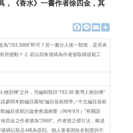
工具，《香水》一書作者徐四金，其
F
L
E
分
a
i
m
享
c
n
a
e
e
i
b
l
否改為“783.3886”即可？若一書分入後一類號，是否表
o
o
有所變動？ 2. 若以四角號碼為作者號取碼規範工
k
人物別傳”之外，另編制類目“783.38 臺灣人物別傳”
請參閱本館編目園地“編目規範標準／中文編目規範
編目規範討論會會議摘要（96年9月）”有關說
徐四金之作者號為“2868”。作者號之標引法，略述
著者號碼以取足4碼為原則。個人著者因姓名制度的不