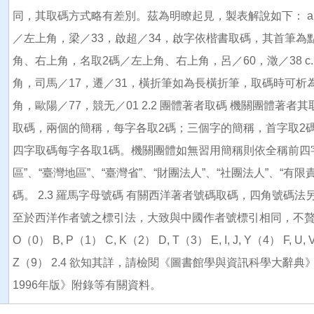
同，其取碼方式略有差別。茲為明瞭起見，製表解說如下： a
／左上角，梁／33，啟超／34，啟字依楷書取碼，其首筆為點
角、右上角，名取2碼／左上角、右上角，呂／60，澂／38 c
角，司馬／17，遷／31，橫折筆如為長橫折筆，取碼時可析為
角，歐陽／77，競无／01 2.2 團體著者取碼 機關團體
取碼，兩個的簡稱，每字各取2碼；三個字的簡稱，首字取2
四字取碼每字各取1碼。機關團體如無習用簡稱則依全稱前四字
區”、“臺灣地區”、“臺灣省”、“財團法人”、“社團法人”、“
碼。 2.3 羅馬字母號碼 有關西洋著者號碼取碼，四角號碼
至於西洋作者號之標引法，大致與中國作者號標引相同，不贅述
O（0） B, P（1） C, K（2） D, T（3） E, I, J, Y（4） F, U,
Z（9） 2.4 欲知其詳，請檢閱《圖書館學與資訊科學大辭
1996年版》附錄等有關資料。