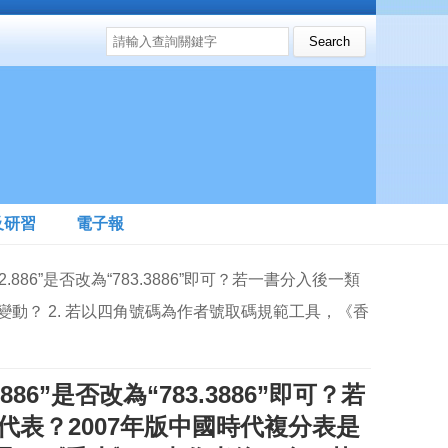
搜尋表單
Search this site
及研習
電子報
2.886”是否改為“783.3886”即可？若一書分入後一類
變動？ 2. 若以四角號碼為作者號取碼規範工具，《香
86”是否改為“783.3886”即可？若
表？2007年版中國時代複分表是