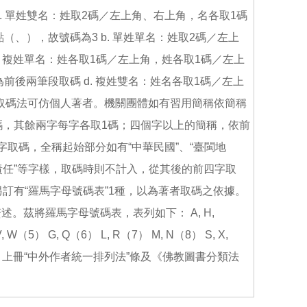
. 單姓雙名：姓取2碼／左上角、右上角，名各取1碼
（、），故號碼為3 b. 單姓單名：姓取2碼／左上
. 複姓單名：姓各取1碼／左上角，姓各取1碼／左上
前後兩筆段取碼 d. 複姓雙名：姓名各取1碼／左上
著者其取碼法可仿個人著者。機關團體如有習用簡稱依簡稱
碼，其餘兩字每字各取1碼；四個字以上的簡稱，依前
取碼，全稱起始部分如有“中華民國”、“臺閩地
有限責任”等字樣，取碼時則不計入，從其後的前四字取
法另訂有“羅馬字母號碼表”1種，以為著者取碼之依據。
。茲將羅馬字母號碼表，表列如下： A, H,
 V, W（5） G, Q（6） L, R（7） M, N（8） S, X,
典》上冊“中外作者統一排列法”條及《佛教圖書分類法