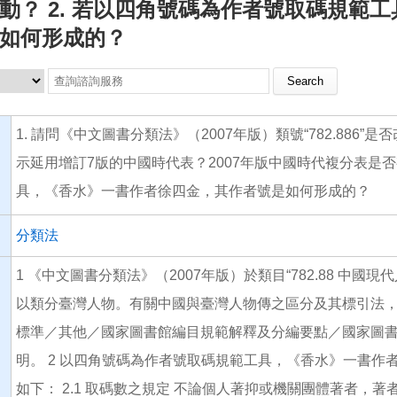
動？ 2. 若以四角號碼為作者號取碼規範
如何形成的？
Search this site
1. 請問《中文圖書分類法》（2007年版）類號“782.886”是
示延用增訂7版的中國時代表？2007年版中國時代複分表是否
具，《香水》一書作者徐四金，其作者號是如何形成的？
分類法
1 《中文圖書分類法》（2007年版）於類目“782.88 中國現代
以類分臺灣人物。有關中國與臺灣人物傳之區分及其標引法，
標準／其他／國家圖書館編目規範解釋及分編要點／國家圖書館
明。 2 以四角號碼為作者號取碼規範工具，《香水》一書作者
如下： 2.1 取碼數之規定 不論個人著抑或機關團體著者，