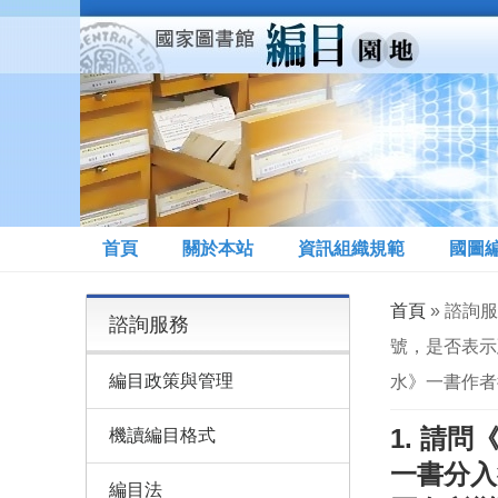
移至主內容
首頁
關於本站
資訊組織規範
國圖
您在這裡
首頁
» 諮詢服
諮詢服務
號，是否表示
編目政策與管理
水》一書作者
1. 請問
機讀編目格式
一書分入
編目法