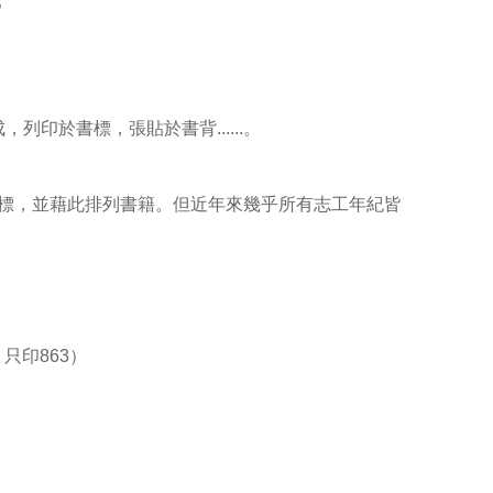
”
，列印於書標，張貼於書背......。
標，並藉此排列書籍。但近年來幾乎所有志工年紀皆
只印863）