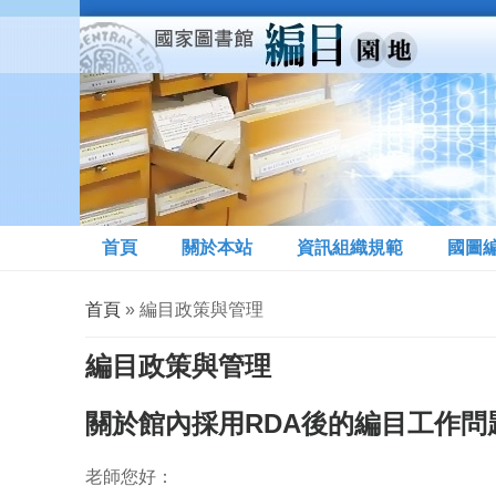
移至主內容
首頁
關於本站
資訊組織規範
國圖
您在這裡
首頁
» 編目政策與管理
編目政策與管理
關於館內採用RDA後的編目工作問
老師您好：