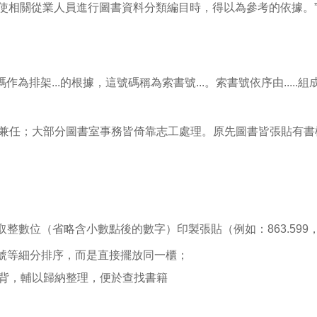
“使相關從業人員進行圖書資料分類編目時，得以為參考的依據。
為排架...的根據，這號碼稱為索書號...。索書號依序由.....組成
兼任；大部分圖書室事務皆倚靠志工處理。原先圖書皆張貼有書
）
整數位（省略含小數點後的數字）印製張貼（例如：863.599，
者號等細分排序，而是直接擺放同一櫃；
背，輔以歸納整理，便於查找書籍
目手冊”進行相關作業