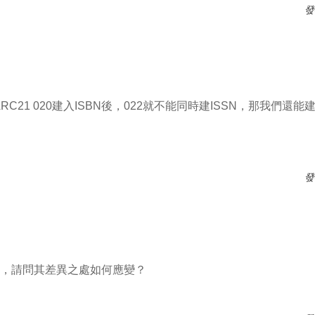
發
ARC21 020建入ISBN後，022就不能同時建ISSN，那我
發
同，請問其差異之處如何應變？