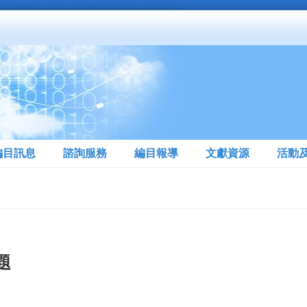
編目訊息
諮詢服務
編目報導
文獻資源
活動
題