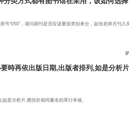
述两种分类方式都有图书馆在采用，该如何选
号“050”，请问期刊是否应该要按类别来分，如张老师月刊入类号
去所以中英文期刊都入类号“050”，请问期刊是否应该要按类别来
發
必要時再依出版日期,出版者排列,如是分析片
列,如是分析片,應排於相同書名的單行本後。
要時再依出版日期,出版者排列,如是分析片,應排於相同書名的單