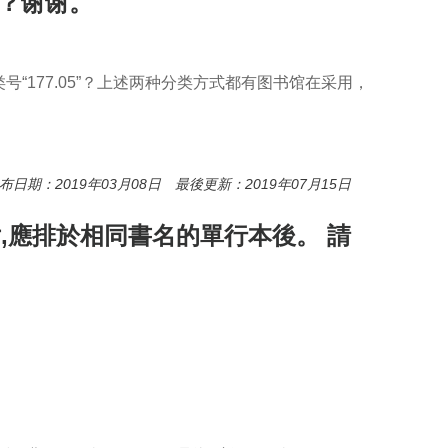
择？谢谢。
“177.05”？上述两种分类方式都有图书馆在采用，
分，如张老师月刊入类号“177.05”？上述两种分类方式都有图
布日期：2019年03月08日 最後更新：2019年07月15日
,應排於相同書名的單行本後。 請
行本後。 請問什麼是分析片？