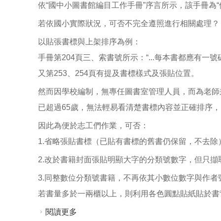
依“國中小圖書館編目工作手冊”序言所示，該手冊為
若依國小實際狀況，可否不完全遵照進行相關處理？
以貼張書標與上架排序為例：
手冊第204頁三、索書號所示：“...每本書都應有一號碼作
又第253、254頁有提及書標樣式及張貼位置。
然而因學校編制，無專任圖書室管理人員，而為老師
已超過65歲，無法輕易看清楚書標內容並正確排序，
因此為便於志工們作業，可否：
1.省略張貼書標（已貼有書標的舊書仍保留，不去除
2.改於書籍封面張貼明顯大字的分類號數字，但只擷取
3.同整數位分類號書籍，不再依其小數位數字與作
若書量多於一兩櫃以上，則利用各色圓點貼紙貼於書
閱讀更多
關於國小可否不完全遵照“國中小圖書館編