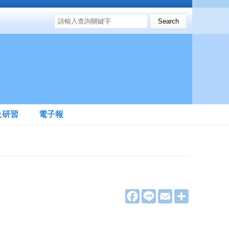
搜尋表單
Search this site
及研習
電子報
F
L
E
分
a
i
m
享
c
n
a
e
e
i
b
l