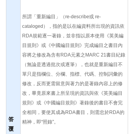
所謂「重新編目」（re-describe或 re-
cataloged），指的是以在編資料所出現的資訊依
RDA規範逐一著錄，並非指以原本使用《英美編
目規則》或《中國編目規則》完成編目之書目內
容將之修改為含有RDA元素之MARC 21書目紀錄
（無論是透過批次或逐筆），也就是重新編目不
單只是指欄位、分欄、指標、代碼、控制詞彙的
修改，反而更需留意與著力的是著錄內容上的修
改，畢竟原來書上所呈現的資訊與依《英美編目
規則》或《中國編目規則》著錄後的書目不會完
全相同，要使其成為RDA書目，則需忠於RDA的
答
精神，即“照錄”。
覆