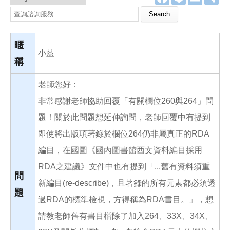
a
i
m
享
c
n
a
Search this site
e
e
i
b
l
o
o
暱
k
小藍
稱
老師您好：
非常感謝老師協助回覆「有關欄位260與264」問
題！關於此問題想延伸詢問，老師回覆中有提到
即使將出版項著錄於欄位264仍非屬真正的RDA
編目，在國圖《國內圖書館西文資料編目採用
RDA之建議》文件中也有提到「...舊有資料須重
問
新編目(re-describe)，且著錄的所有元素都必須透
題
過RDA的標準檢視，方得稱為RDA書目。」，想
請教老師舊有書目檔除了加入264、33X、34X、