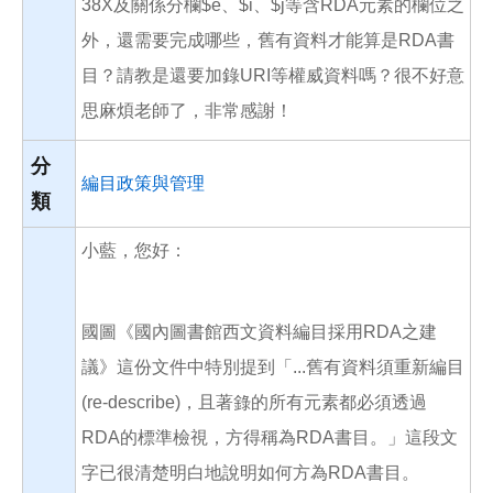
38X及關係分欄$e、$i、$j等含RDA元素的欄位之
外，還需要完成哪些，舊有資料才能算是RDA書
目？請教是還要加錄URI等權威資料嗎？很不好意
思麻煩老師了，非常感謝！
分
編目政策與管理
類
小藍，您好：
國圖《國內圖書館西文資料編目採用RDA之建
議》這份文件中特別提到「...舊有資料須重新編目
(re-describe)，且著錄的所有元素都必須透過
RDA的標準檢視，方得稱為RDA書目。」這段文
字已很清楚明白地說明如何方為RDA書目。