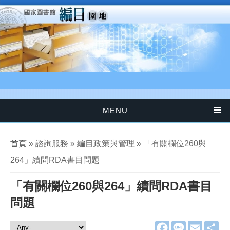
移至主內容
MENU
您在這裡
首頁
» 諮詢服務 » 編目政策與管理 » 「有關欄位260與
264」續問RDA書目問題
「有關欄位260與264」續問RDA書目
問題
F
L
E
分
諮詢服務