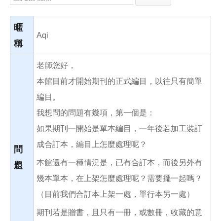
e
e
i
b
l
o
o
暱
k
Aqi
稱
老師您好，
本館目前才開始期刊的正式編目，以往只有簡單
編目。
我想問的問題有幾項，第一個是：
如果期刊一開始是單本編目，一年後若加工裝訂
成合訂本，編目上怎麼處理呢？
問
本館還有一種情況是，已有合訂本，而後另外有
題
幾本單本，在上架怎麼處理呢？需要擺一起嗎？
（目前我們合訂本上架一處，單行本另一處）
期刊若是贈書，且只有一冊，或數冊，收藏的意