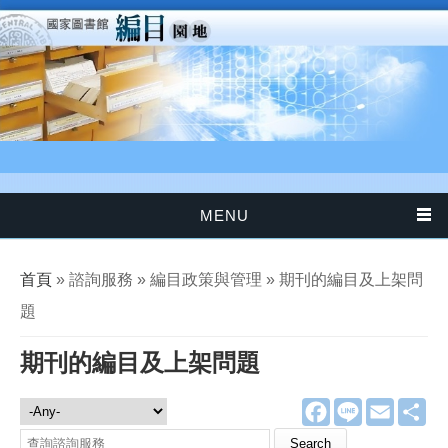
移至主內容
MENU
您在這裡
首頁
» 諮詢服務 » 編目政策與管理 » 期刊的編目及上架問
題
期刊的編目及上架問題
F
L
E
分
諮詢服務
a
i
m
享
c
n
a
Search this site