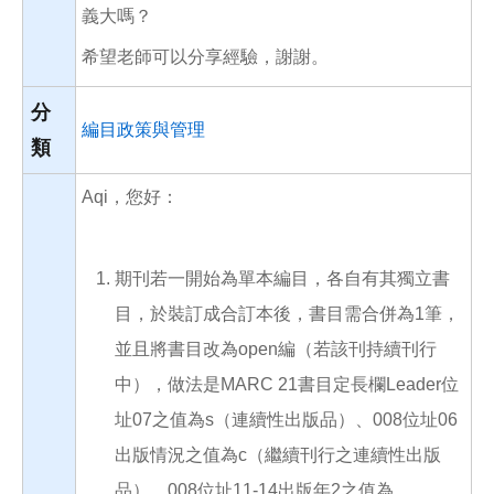
義大嗎？
希望老師可以分享經驗，謝謝。
分
編目政策與管理
類
Aqi，您好：
期刊若一開始為單本編目，各自有其獨立書
目，於裝訂成合訂本後，書目需合併為1筆，
並且將書目改為open編（若該刊持續刊行
中），做法是MARC 21書目定長欄Leader位
址07之值為s（連續性出版品）、008位址06
出版情況之值為c（繼續刊行之連續性出版
品）、008位址11-14出版年2之值為