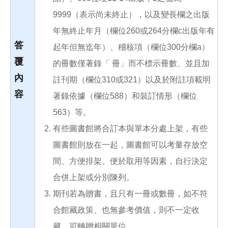
9999（表示尚未終止），以及變長欄之出版
年無終止年月（欄位260或264分欄c出版年有
答
起年但無迄年）、稽核項（欄位300分欄a）
覆
的冊數僅著錄「 冊」而不標示冊數、並且加
內
註刊期（欄位310或321）以及於附註項載明
容
著錄依據（欄位588）和裝訂情形（欄位
563）等。
有些圖書館將合訂本與單本分處上架，有些
圖書館則放在一起，圖書館可以考量存放空
間、方便排架、便於取用等因素，自行決定
合併上架或分別陳列。
期刊若為贈書，且只有一冊或數冊，如不符
合館藏政策、也無參考價值，則不一定收
藏，可轉贈相關單位。