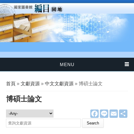
移至主內容
MENU
您在這裡
首頁
»
文獻資源
»
中文文獻資源
» 博碩士論文
博碩士論文
F
L
E
分
文獻資源
a
i
m
享
c
n
a
Search this site
e
e
i
b
l