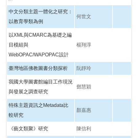
中文分類主題一體化之研究：
何世文
以教育學類為例
以XML與CMARC為基礎之編
目模組與
楊翔淳
WebOPAC/WAPOPAC設計
臺灣地區佛教圖書分類探析
阮靜玲
我國大學圖書館編目工作現況
鄧慧穎
與發展之調查研究
特殊主題資訊之Metadata比
顏嘉惠
較研究
《藝文類聚》研究
陳信利