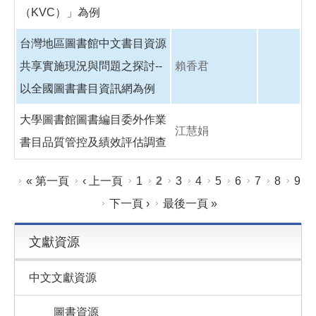
（KVC）」為例
台灣地區圖書館中文書目資源
共享實施現況與問題之探討--
賴香君
以全國圖書書目資訊網為例
大學圖書館圖書編目委外作業
江慧娟
書目品質管控及績效評估調查
頁面
« 第一頁
‹ 上一頁
1
2
3
4
5
6
7
8
9
下一頁 ›
最後一頁 »
文獻資源
中文文獻資源
圖書資源