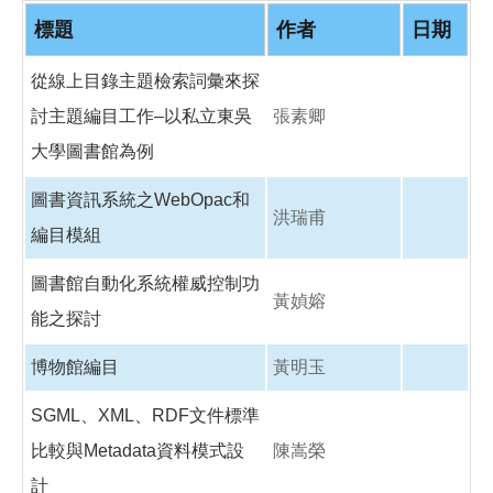
o
o
標題
作者
日期
k
從線上目錄主題檢索詞彙來探
討主題編目工作–以私立東吳
張素卿
大學圖書館為例
圖書資訊系統之WebOpac和
洪瑞甫
編目模組
圖書館自動化系統權威控制功
黃媜嫆
能之探討
博物館編目
黃明玉
SGML、XML、RDF文件標準
比較與Metadata資料模式設
陳嵩榮
計