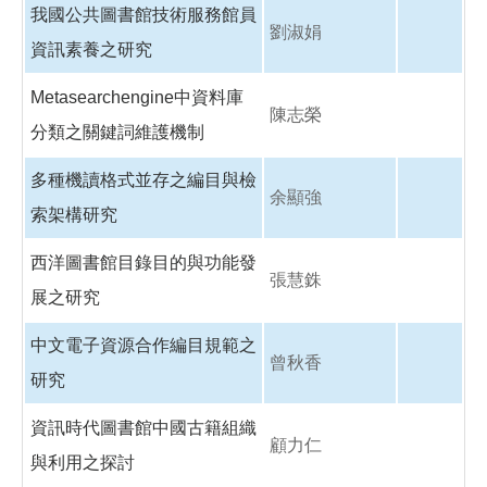
我國公共圖書館技術服務館員
劉淑娟
資訊素養之研究
Metasearchengine中資料庫
陳志榮
分類之關鍵詞維護機制
多種機讀格式並存之編目與檢
余顯強
索架構研究
西洋圖書館目錄目的與功能發
張慧銖
展之研究
中文電子資源合作編目規範之
曾秋香
研究
資訊時代圖書館中國古籍組織
顧力仁
與利用之探討