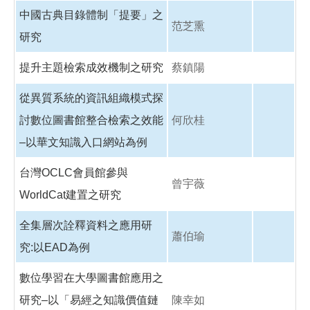
中國古典目錄體制「提要」之
范芝熏
研究
提升主題檢索成效機制之研究
蔡鎮陽
從異質系統的資訊組織模式探
討數位圖書館整合檢索之效能
何欣桂
–以華文知識入口網站為例
台灣OCLC會員館參與
曾宇薇
WorldCat建置之研究
全集層次詮釋資料之應用研
蕭伯瑜
究:以EAD為例
數位學習在大學圖書館應用之
研究–以「易經之知識價值鏈
陳幸如