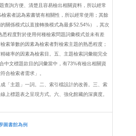
認為標題查詢方便、清楚且容易檢出相關資料，所以經常
16%檢索者認為索書號有相關性，所以經常使用；其餘
關係模式以直接轉換模式為最多52.54%），其次
的熟悉程度對於使用何種檢索問題詞彙模式並未有差
響檢索筆數的因素為檢索者對檢索主題的熟悉程度；
響精確率的因素為檢索目。五、主題檢索詞彙能完全
在符合中文標題款目的詞彙當中，有73%有檢出相關資
能符合檢索者需求」。
換成「主題」一詞。二、索引檔設計的改善。三、索
善線上標題表之呈現方式。六、強化館藏的深廣度。
學圖書館為例