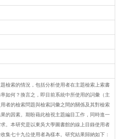
o
o
k
主題檢索的情況，包括分析使用者在主題檢索上索書
功率如何？換言之，即目前系統中所使用的詞彙（主
使用者的檢索問題與檢索詞彙之間的關係及其對檢索
結果的因素。期盼藉此檢視主題編目工作，同時進一
需求。本研究是以東吳大學圖書館的線上目錄使用者
並收集七十九位使用者為樣本。研究結果歸納如下：