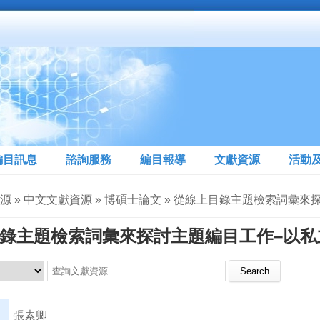
編目訊息
諮詢服務
編目報導
文獻資源
活動
資源 » 中文文獻資源 » 博碩士論文 » 從線上目錄主題檢索詞
錄主題檢索詞彙來探討主題編目工作–以私
Search this site
張素卿