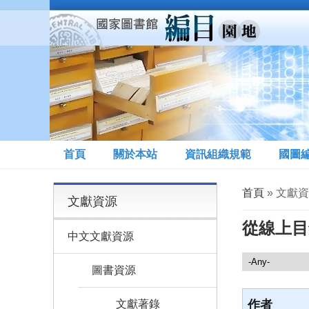
移至主內容
首頁
關於本站
資訊組織規範
國圖
您在這裡
首頁
» 文獻
文獻資源
從線上目
中文文獻資源
文獻資源
圖書資源
文獻著錄
作者