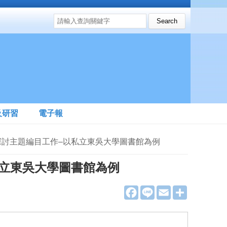
搜尋表單
Search this site
及研習
電子報
彙來探討主題編目工作–以私立東吳大學圖書館為例
立東吳大學圖書館為例
F
L
E
分
a
i
m
享
c
n
a
e
e
i
b
l