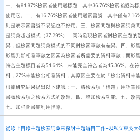
一、有84.87%檢索者使用過標題，其中36.76%檢索者
使用它。二、有16.76%檢索者使用過索書號，其中僅有2.
則是表示索書號不易記也不好用。三、檢索問題與檢索詞彙間的
是詞彙超越模式（37.29%），同時發現檢索者對檢索主題
異，但檢索問題詞彙模式的不同對檢索筆數有差異。四、影
影響判斷相關筆數之因素為檢索者所需要的資料筆數；而影
符合主題標目者為54.64%，未能完全符合者為45.36%。
料，27%未能檢出相關資料，其原因主要在於「檢出資料未
根據研究結果提出以下建議：一、將檢索項「標題」用語置
書號檢索項之檢索方式的改進。四、增加檢索功能。五、改
七、加強圖書館利用指導。
從線上目錄主題檢索詞彙來探討主題編目工作–以私立東吳大