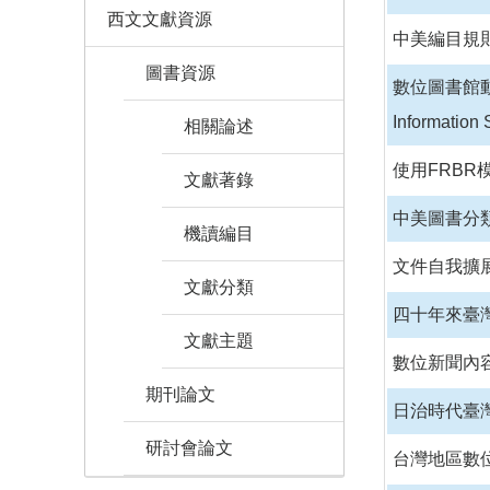
西文文獻資源
中美編目規
圖書資源
數位圖書館動態資
Information
相關論述
使用FRBR
文獻著錄
中美圖書分
機讀編目
文件自我擴
文獻分類
四十年來臺
文獻主題
數位新聞內
期刊論文
日治時代臺
研討會論文
台灣地區數