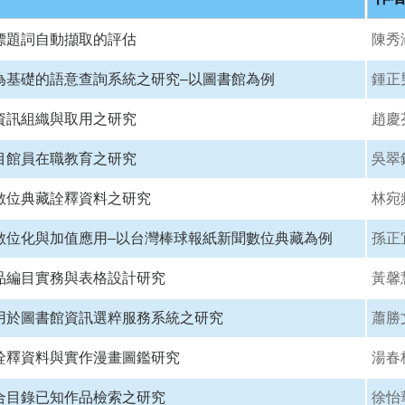
標題詞自動擷取的評估
陳秀
為基礎的語意查詢系統之研究–以圖書館為例
鍾正
資訊組織與取用之研究
趙慶
目館員在職教育之研究
吳翠
數位典藏詮釋資料之研究
林宛
數位化與加值應用–以台灣棒球報紙新聞數位典藏為例
孫正
品編目實務與表格設計研究
黃馨
用於圖書館資訊選粹服務系統之研究
蕭勝
詮釋資料與實作漫畫圖鑑研究
湯春
合目錄已知作品檢索之研究
徐怡