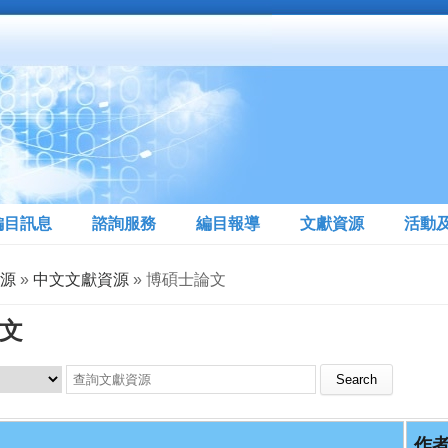
編目訊息
諮詢服務
編目報導
文獻資源
活動
源
»
中文文獻資源
» 博碩士論文
文
Search this site
作