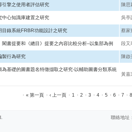
尋引擎之使用者評估研究
陳思
究中心知識庫建置之研究
吳亭
用目錄系統FRBR功能設計之研究
蔡家
、閣書提要和《總目》提要之內容比較分析–以集部為例
段又
編製行為研究
陳啟
類為基礎的圖書題名特徵擷取之研究-以輔助圖書分類系統
黃嘉
« 第一頁
‹ 上一頁
1
2
3
4
5
6
7
.
聯絡地址：