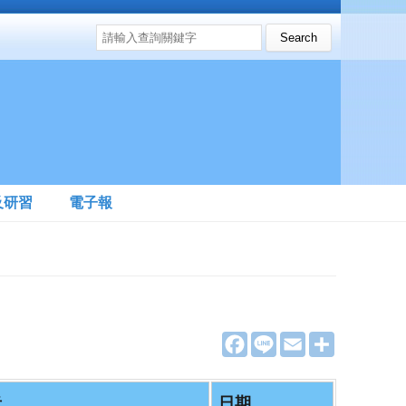
搜尋表單
Search this site
及研習
電子報
F
L
E
分
a
i
m
享
c
n
a
e
e
i
b
l
者
日期