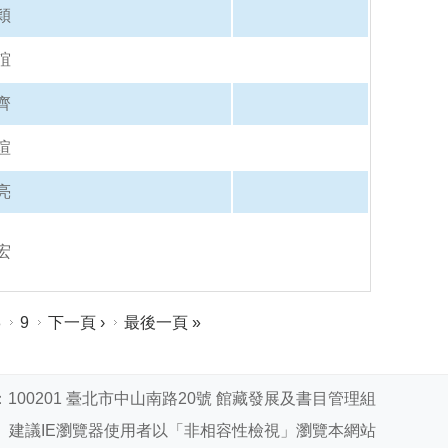
穎
誼
齊
瑄
亮
宏
8
9
下一頁 ›
最後一頁 »
100201 臺北市中山南路20號 館藏發展及書目管理組
建議IE瀏覽器使用者以「非相容性檢視」瀏覽本網站