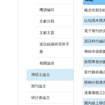
機讀編目
概念性類別
以知識本體
文獻分類
電子期刊的
文獻主題
資訊時代編
資訊組織研習班手
傳統布袋戲
冊
新聞專卷的
相關論述
當代藝術藏
博碩士論文
模糊分類應
期刊論文
漫畫圖鑑之
研討會論文
國內線上聯