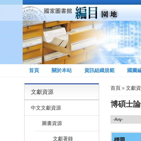
移至主內容
首頁
關於本站
資訊組織規範
國圖
您在這裡
首頁
»
文獻資
文獻資源
博碩士論
中文文獻資源
文獻資源
圖書資源
文獻著錄
標題