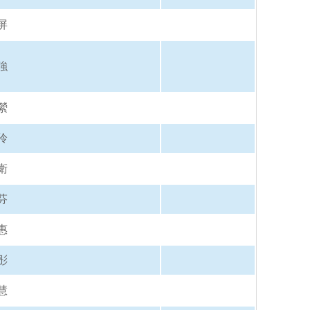
屏
強
縈
伶
衛
芬
惠
彤
慧