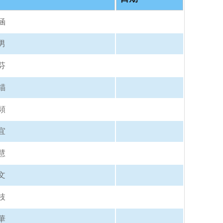
o
o
k
涵
男
芬
錨
頻
宜
慧
文
枝
華