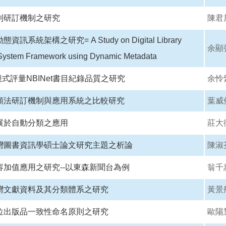
則研訂機制之研究
陳君
訊系統架構之研究= A Study on Digital Library
余顯
 System Framework using Dynamic Metadata
模式評量NBINet書目紀錄品質之研究
余怜
類法研訂機制與應用系統之比較研究
葉威
展於自動分類之應用
莊大
灣圖書資訊學碩士論文研究主題之析論
陳淑
容加值應用之研究--以東森新聞台為例
翁千
灣文獻資料及其分類體系之研究
黃景
位出版品一致性命名原則之研究
歐陽