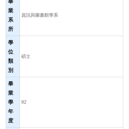
畢
業
資訊與圖書館學系
系
所
學
位
碩士
類
別
畢
業
學
92
年
度