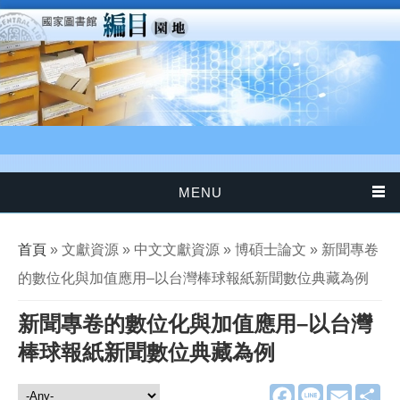
移至主內容
MENU
您在這裡
首頁
» 文獻資源 » 中文文獻資源 » 博碩士論文 » 新聞專卷
的數位化與加值應用–以台灣棒球報紙新聞數位典藏為例
新聞專卷的數位化與加值應用–以台灣
棒球報紙新聞數位典藏為例
F
L
E
分
文獻資源