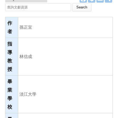
a
i
m
享
c
n
a
Search this site
e
e
i
b
l
o
o
作
k
孫正宜
者
指
導
林信成
教
授
畢
業
淡江大學
學
校