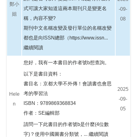
鄭小
式可讓大家知道這兩本期刊只是變更名
-09-
姐
稱，內容不變?
08
期刊中文名稱改變及發行單位的名稱改變
都也是向ISSN總部（https://www.issn...
繼續閱讀
您好，我有一本書目的作者號b想查詢。
以下是書目資料：
書目名：京都大學不外傳！會讀書也會思
2025
考的學習法
Hele
-09-
ISBN：9789869368834
n
05
作者：SE編輯部
請問一下此書目的作者號b是什麼(4位數
字)？使用中國圖書分類號，...
繼續閱讀