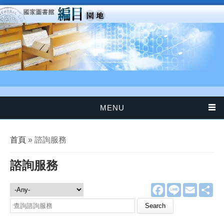
移至主內容
MENU
您在這裡
首頁
» 諮詢服務
諮詢服務
F
L
E
分
諮詢服務
a
i
m
享
c
n
a
Search this site
e
e
i
b
l