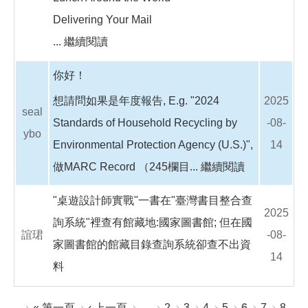
Delivering Your Mail
...
繼續閱讀
你好！
想請問如果是年度報告, E.g. "2024
2025
seal
Standards of Household Recycling by
-08-
ybo
Environmental Protection Agency (U.S.)",
14
做MARC Record （245欄目...
繼續閱讀
"桌遊設計師實戰"一書在"臺灣書目整合查
2025
詢系統"裡查有館藏地:國家圖書館; 但在國
誼珺
-08-
家圖書館的館藏目錄查詢系統卻查不出資
14
料
頁面
« 第一頁
‹ 上一頁
…
2
3
4
5
6
7
8