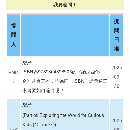
o
我要發問！
o
k
提
提
問
問
日
人
期
您好：
2025
ISBN為9789864898503的《納尼亞傳
Felic
-09-
奇》共有三本，均為同一ISBN。請問這三
ie
26
本書要如何編目呢？
您好:
(Part of: Exploring the World for Curious
2025
Kids (40 books)),
小K
-09-