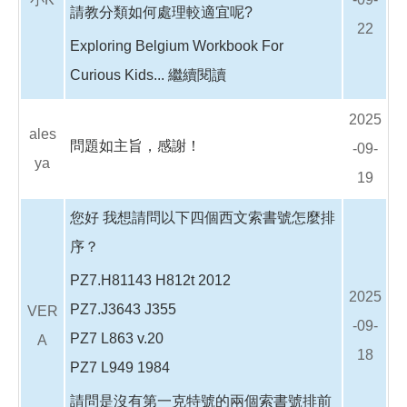
請教分類如何處理較適宜呢?
22
Exploring Belgium Workbook For
Curious Kids...
繼續閱讀
2025
ales
問題如主旨，感謝！
-09-
ya
19
您好 我想請問以下四個西文索書號怎麼排
序？
PZ7.H81143 H812t 2012
2025
PZ7.J3643 J355
VER
-09-
PZ7 L863 v.20
A
18
PZ7 L949 1984
請問是沒有第一克特號的兩個索書號排前