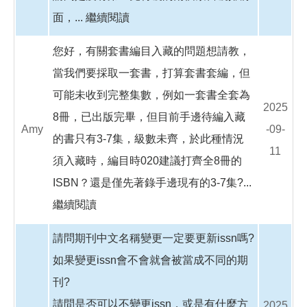
面，...
繼續閱讀
您好，有關套書編目入藏的問題想請教，
當我們要採取一套書，打算套書套編，但
可能未收到完整集數，例如一套書全套為
2025
8冊，已出版完畢，但目前手邊待編入藏
Amy
-09-
的書只有3-7集，級數未齊，於此種情況
11
須入藏時，編目時020建議打齊全8冊的
ISBN？還是僅先著錄手邊現有的3-7集?...
繼續閱讀
請問期刊中文名稱變更一定要更新issn嗎?
如果變更issn會不會就會被當成不同的期
刊?
請問是否可以不變更issn，或是有什麼方
2025