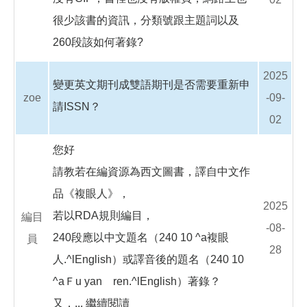
很少該書的資訊，分類號跟主題詞以及
260段該如何著錄?
2025
變更英文期刊成雙語期刊是否需要重新申
zoe
-09-
請ISSN？
02
您好
請教若在編資源為西文圖書，譯自中文作
品《複眼人》，
2025
若以RDA規則編目，
編目
-08-
240段應以中文題名（240 10 ^a複眼
員
28
人.^lEnglish）或譯音後的題名（240 10
^aＦu yan ren.^lEnglish）著錄？
又，...
繼續閱讀