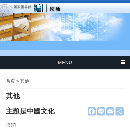
移至主內容
MENU
您在這裡
首頁
» 其他
其他
主題是中國文化
F
L
E
分
a
i
m
享
c
n
a
e
e
i
您好!
b
l