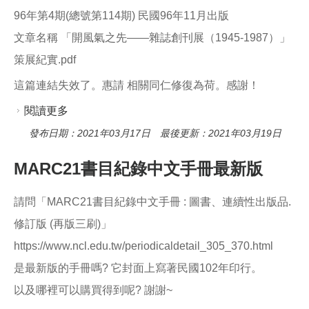
96年第4期(總號第114期) 民國96年11月出版
文章名稱 「開風氣之先——雜誌創刊展（1945-1987）」
策展紀實.pdf
這篇連結失效了。惠請 相關同仁修復為荷。感謝！
閱讀更多
關於請問 國家圖書館館訊 連結失效
發布日期：2021年03月17日 最後更新：2021年03月19日
MARC21書目紀錄中文手冊最新版
請問「MARC21書目紀錄中文手冊 : 圖書、連續性出版品.
修訂版 (再版三刷)」
https://www.ncl.edu.tw/periodicaldetail_305_370.html
是最新版的手冊嗎? 它封面上寫著民國102年印行。
以及哪裡可以購買得到呢? 謝謝~