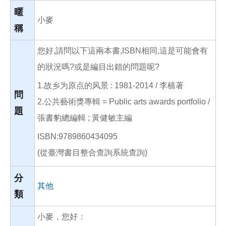
o
o
暱
k
小麥
稱
您好,請問以下這兩本書,ISBN相同,這是可能會有
的狀況嗎?或是編目出錯的問題呢?
1.故乡为原点的风景 : 1981-2014 / 李樯著
問
2.公共藝術獎專輯 = Public arts awards portfolio /
題
張書豹總編輯 ; 黃健敏主編
ISBN:9789860434095
(從臺灣書目整合查詢系統查詢)
分
其他
類
小麥，您好：