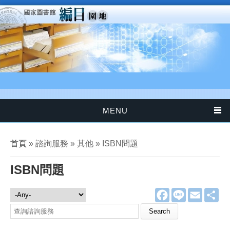
移至主內容
MENU
您在這裡
首頁
» 諮詢服務 » 其他 » ISBN問題
ISBN問題
F
L
E
分
諮詢服務
a
i
m
享
c
n
a
Search this site
e
e
i
b
l