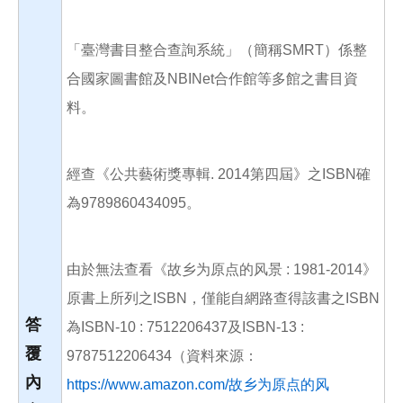
「臺灣書目整合查詢系統」（簡稱SMRT）係整
合國家圖書館及NBINet合作館等多館之書目資
料。
經查《公共藝術獎專輯. 2014第四屆》之ISBN確
為9789860434095。
由於無法查看《故乡为原点的风景 : 1981-2014》
原書上所列之ISBN，僅能自網路查得該書之ISBN
答
為ISBN-10 : 7512206437及ISBN-13 :
覆
9787512206434（資料來源：
內
https://www.amazon.com/故乡为原点的风