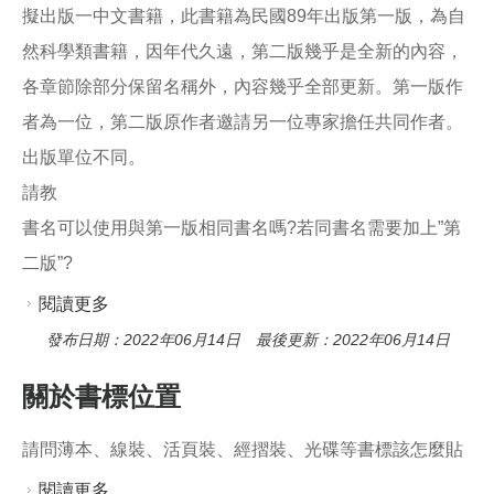
o
擬出版一中文書籍，此書籍為民國89年出版第一版，為自
o
k
然科學類書籍，因年代久遠，第二版幾乎是全新的內容，
各章節除部分保留名稱外，內容幾乎全部更新。第一版作
者為一位，第二版原作者邀請另一位專家擔任共同作者。
出版單位不同。
請教
書名可以使用與第一版相同書名嗎?若同書名需要加上”第
二版”?
閱讀更多
關於出版書籍書名第二版
發布日期：2022年06月14日 最後更新：2022年06月14日
關於書標位置
請問薄本、線裝、活頁裝、經摺裝、光碟等書標該怎麼貼
閱讀更多
關於關於書標位置