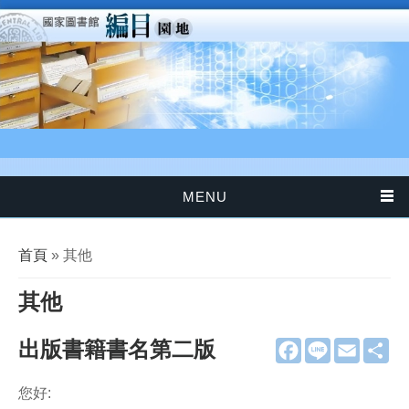
移至主內容
MENU
您在這裡
首頁
» 其他
其他
出版書籍書名第二版
F
L
E
分
a
i
m
享
c
n
a
e
e
i
您好:
b
l