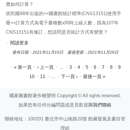
應如何計算？
依民國98年出版的<<國書館統計標準(CNS13151)使用手
冊>>計算方式為電子書種數x同時上線人數，因為107年
CNS13151有修訂，想請問是否統計方式有變更？
閱讀更多
關於電子書館藏統計
發布日期：2021年11月19日 最後更新：2021年11月29日
頁面
« 第一頁
‹ 上一頁
…
3
4
5
6
7
8
9
10
11
…
下一頁 ›
最後一頁 »
國家圖書館著作權聲明 Copyright © All rights reserved.
如果您有任何分編問題或意見歡迎
與我們聯絡
聯絡地址：100201 臺北市中山南路20號 館藏發展及書目管
理組