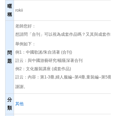
o
o
暱
k
rokii
稱
老師您好：
想請問「合刊」可以視為成套作品嗎？又其與成套作品
舉例如下：
例1：中國歌謠/朱自清著 (合刊)
問
註云：與中國游藝研究/楊蔭深著合刊
題
例2：文化服裝講座 (成套作品)
註云：內容：第1-3冊,婦人服編--第4冊,童裝編--第5冊,
謝謝。
分
其他
類