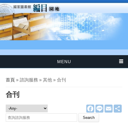
移至主內容
MENU
您在這裡
首頁
» 諮詢服務 » 其他 » 合刊
合刊
F
L
E
分
諮詢服務
a
i
m
享
c
n
a
Search this site
e
e
i
b
l