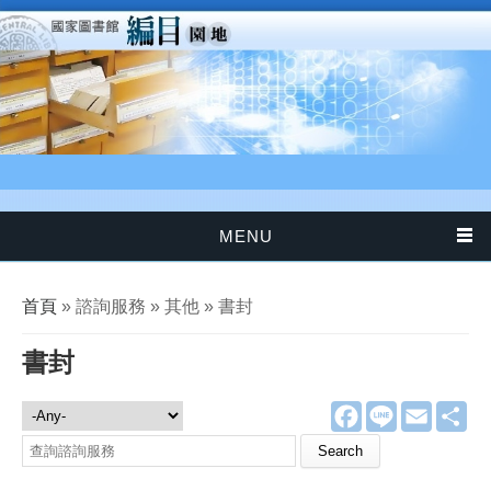
移至主內容
MENU
您在這裡
首頁
» 諮詢服務 » 其他 » 書封
書封
F
L
E
分
諮詢服務
a
i
m
享
c
n
a
Search this site
e
e
i
b
l