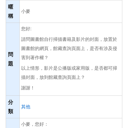
o
o
暱
k
小麥
稱
您好:
請問圖書館自行掃描書籍及影片的封面，放置於
圖書館的網頁，館藏查詢頁面上，是否有涉及侵
問
害到著作權？
題
以上情形，影片是公播版或家用版，是否都可掃
描封面，放到館藏查詢頁面上？
謝謝！
分
其他
類
小麥，您好：