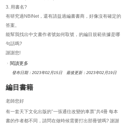
3. 用書名?
有研究過NBINet，還有請益過編書書商，好像沒有確定的
答案。
能幫我找出中文書作者號如何取號，的編目規範依據是哪
句話嗎?
謝謝您!
閱讀更多
關於中文圖書的作者號取號順序
發布日期：2023年02月15日 最後更新：2023年02月19日
編目書籍
老師您好
有一套天下文化出版的"一張通往改變的車票"共4冊 每本
書的作者都不同，請問在做時候需要打出部冊號嗎? 謝謝