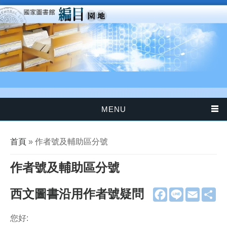
移至主內容
MENU
您在這裡
首頁
» 作者號及輔助區分號
作者號及輔助區分號
西文圖書沿用作者號疑問
F
L
E
分
a
i
m
享
c
n
a
e
e
i
您好:
b
l