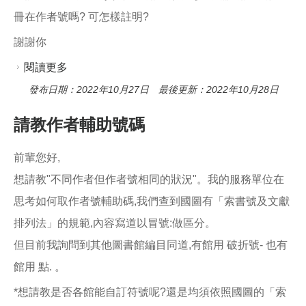
冊在作者號嗎? 可怎樣註明?
謝謝你
閱讀更多
關於有關叢書問題
發布日期：2022年10月27日 最後更新：2022年10月28日
請教作者輔助號碼
前輩您好,
想請教"不同作者但作者號相同的狀況"。我的服務單位在
思考如何取作者號輔助碼,我們查到國圖有「索書號及文獻
排列法」的規範,內容寫道以冒號:做區分。
但目前我詢問到其他圖書館編目同道,有館用 破折號- 也有
館用 點. 。
*想請教是否各館能自訂符號呢?還是均須依照國圖的「索