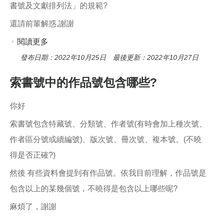
書號及文獻排列法」的規範?
還請前輩解惑,謝謝
閱讀更多
關於請教作者輔助號碼
發布日期：2022年10月25日 最後更新：2022年10月27日
索書號中的作品號包含哪些?
你好
索書號包含特藏號、分類號、作者號(有時會加上種次號、
作者區分號或續編號)、版次號、冊次號、複本號。(不曉
得是否正確?)
然後 有些資料會提到有作品號。依我目前理解，作品號是
包含以上的某幾個號，不曉得是包含以上哪些呢?
麻煩了，謝謝