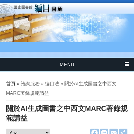
移至主內容
MENU
您在這裡
首頁
» 諮詢服務 » 編目法 » 關於AI生成圖書之中西文
MARC著錄規範請益
關於AI生成圖書之中西文MARC著錄規
範請益
F
L
E
分
諮詢服務