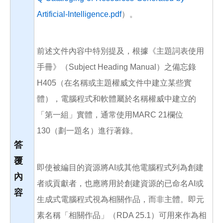
Artificial-Intelligence.pdf
）。
前述文件內容中特別提及，根據《主題詞表使用
手冊》（Subject Heading Manual）之備忘錄
H405（在名稱或主題權威文件中建立某些實
體），電腦程式和軟體屬於名稱權威中建立的
「第一組」實體，通常使用MARC 21欄位
130（劃一題名）進行著錄。
答
覆
即使被編目的資源將AI或其他電腦程式列為創建
內
者或貢獻者，也應將用於創建資源的已命名AI或
容
生成式電腦程式視為相關作品，而非主體。即元
素名稱「相關作品」（RDA 25.1）可用來作為相