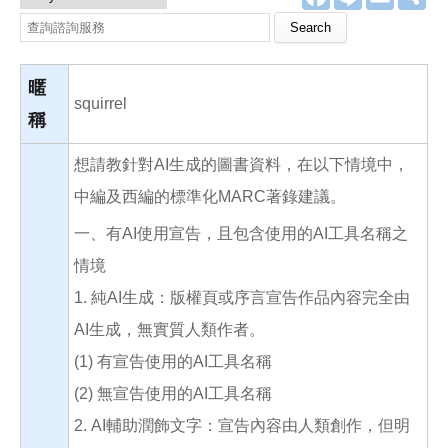
a
i
m
享
c
n
a
Search this site
e
e
i
b
l
o
o
暱
k
squirrel
稱
想請教針對AI生成的圖書資料，在以下情境中，
中編及西編的標準化MARC著錄建議。
一、有AI使用宣告，且包含使用的AI工具名稱之
情境
1. 純AI生成：版權頁或序言宣告作品內容完全由
AI生成，無實質人類作者。
(1) 有宣告使用的AI工具名稱
(2) 無宣告使用的AI工具名稱
2. AI輔助潤飾文字：宣告內容由人類創作，但明