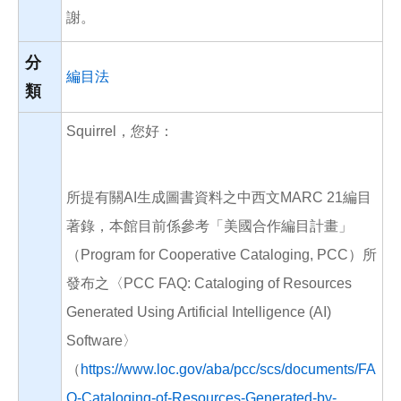
謝。
分
編目法
類
Squirrel，您好：
所提有關AI生成圖書資料之中西文MARC 21編目
著錄，本館目前係參考「美國合作編目計畫」
（Program for Cooperative Cataloging, PCC）所
發布之〈PCC FAQ: Cataloging of Resources
Generated Using Artificial Intelligence (AI)
Software〉
（
https://www.loc.gov/aba/pcc/scs/documents/FA
Q-Cataloging-of-Resources-Generated-by-