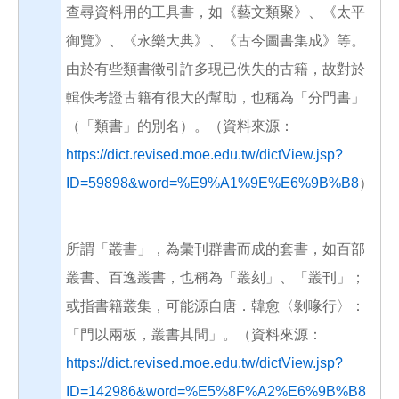
查尋資料用的工具書，如《藝文類聚》、《太平
御覽》、《永樂大典》、《古今圖書集成》等。
由於有些類書徵引許多現已佚失的古籍，故對於
輯佚考證古籍有很大的幫助，也稱為「分門書」
（「類書」的別名）。（資料來源：
https://dict.revised.moe.edu.tw/dictView.jsp?
ID=59898&word=%E9%A1%9E%E6%9B%B8
）
所謂「叢書」，為彙刊群書而成的套書，如百部
叢書、百逸叢書，也稱為「叢刻」、「叢刊」；
或指書籍叢集，可能源自唐．韓愈〈剝喙行〉：
「門以兩板，叢書其間」。（資料來源：
https://dict.revised.moe.edu.tw/dictView.jsp?
ID=142986&word=%E5%8F%A2%E6%9B%B8