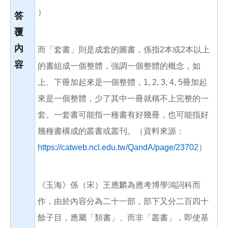
）
答
覆
內
而「套書」則是成套的圖書，係指2本或2本以上
容
的書組成一個整體，強調一個整體的概念，如
上、下冊加起來是一個整體，1, 2, 3, 4, 5冊加起
來是一個整體，少了其中一冊就稱不上完整的一
套。一套書可能指一種書有好幾冊，也可能指好
幾種書構成的叢書或叢刊。（資料來源：
https://catweb.ncl.edu.tw/QandA/page/23702
）
《玉海》係（宋）王應麟為應考博學鴻詞科而
作，由於內容分為二十一部，部下又分二百四十
餘子目，應屬「類書」、而非「叢書」，即使基