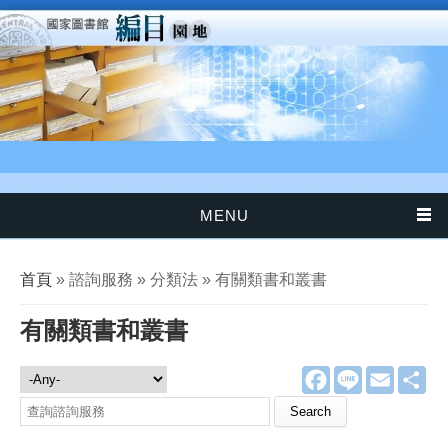
移至主內容
MENU
您在這裡
首頁
» 諮詢服務 » 分類法 » 有關類書和叢書
有關類書和叢書
F
L
E
分
諮詢服務
a
i
m
享
c
n
a
Search this site
e
e
i
b
l