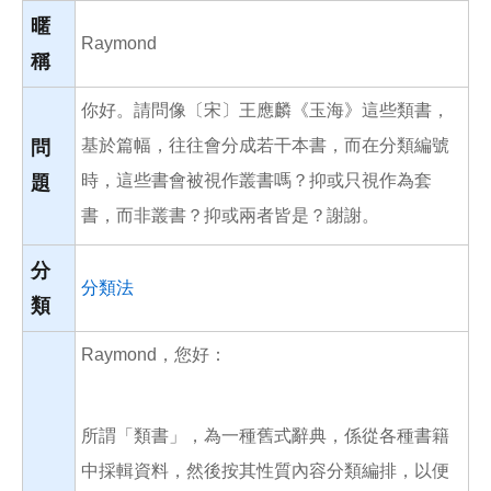
o
o
暱
k
Raymond
稱
你好。請問像〔宋〕王應麟《玉海》這些類書，
基於篇幅，往往會分成若干本書，而在分類編號
問
時，這些書會被視作叢書嗎？抑或只視作為套
題
書，而非叢書？抑或兩者皆是？謝謝。
分
分類法
類
Raymond，您好：
所謂「類書」，為一種舊式辭典，係從各種書籍
中採輯資料，然後按其性質內容分類編排，以便