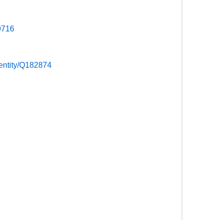
19716
/entity/Q182874