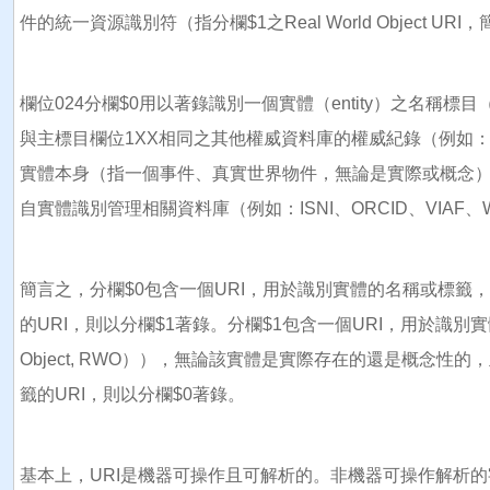
件的統一資源識別符（指分欄$1之Real World Object URI，簡
欄位024分欄$0用以著錄識別一個實體（entity）之名稱標目（
與主標目欄位1XX相同之其他權威資料庫的權威紀錄（例如：LC Au
實體本身（指一個事件、真實世界物件，無論是實際或概念）之
自實體識別管理相關資料庫（例如：ISNI、ORCID、VIAF、Wi
簡言之，分欄$0包含一個URI，用於識別實體的名稱或標籤
的URI，則以分欄$1著錄。分欄$1包含一個URI，用於識別實
Object, RWO）），無論該實體是實際存在的還是概念性
籤的URI，則以分欄$0著錄。
基本上，URI是機器可操作且可解析的。非機器可操作解析的字母數字字