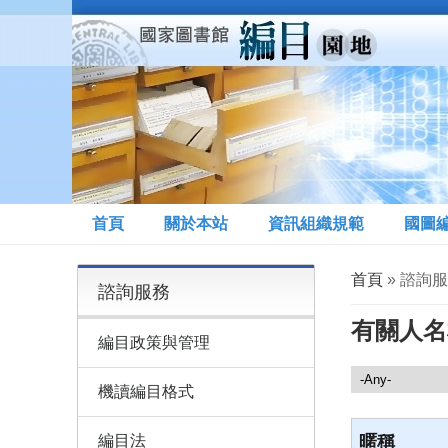
移至主內容
首頁
關於本站
資訊組織規範
國圖
您在這裡
首頁
» 諮詢
諮詢服務
有關人名
編目政策與管理
諮詢服務
機讀編目格式
編目法
暱稱