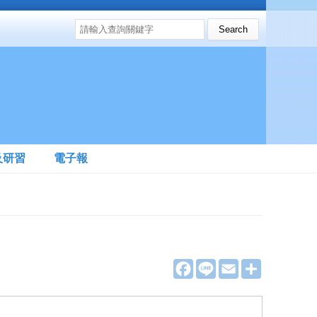
搜尋表單
Search this site
及研習
電子報
F
L
E
分
a
i
m
享
c
n
a
e
e
i
b
l