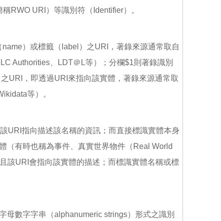
稱RWO URI）等識別符（Identifier）。
name）或標籤（label）之URI，著錄來源通常取自
thorities、LDT＠L等）；分欄$1則著錄識別
URI，即透過URI來指向該實體，著錄來源通常取
kidata等）。
，該URI指向描述該名稱的資訊；而直接標識實體本身
體（有時也稱為事件、真實世界物件（Real World
的，且該URI會指向該實體的描述；而標識實體名稱或標
串（alphanumeric strings）形式之識別