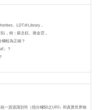
o
o
k
ies、LDT＠Library，
放在$1，例：蘇文鈺、蔣金霓，
在哪個分欄較為正確？
naf」？
？
關之統一資源識別符（指分欄$0之URI）和真實世界物