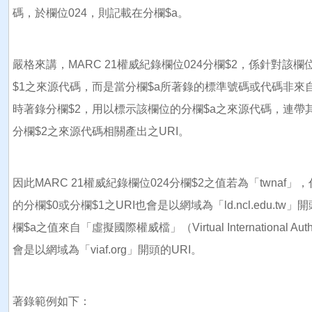
碼，於欄位024，則記載在分欄$a。
嚴格來講，MARC 21權威紀錄欄位024分欄$2，係針對該
$1之來源代碼，而是當分欄$a所著錄的標準號碼或代碼非來自
時著錄分欄$2，用以標示該欄位的分欄$a之來源代碼，連帶其
分欄$2之來源代碼相關產出之URI。
因此MARC 21權威紀錄欄位024分欄$2之值若為「twna
的分欄$0或分欄$1之URI也會是以網域為「ld.ncl.edu.tw
欄$a之值來自「虛擬國際權威檔」（Virtual International A
會是以網域為「viaf.org」開頭的URI。
著錄範例如下：