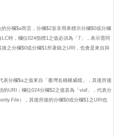
欄位的分欄$a而言，分欄$2並非用來標示分欄$0或分欄
LC時，欄位024指標1之值必須為「7」，表示需同
後之分欄$0或分欄$1所著錄之URI，也會是來自與
f」，代表分欄$a之值來自「臺灣名稱權威檔」，其後所接
」開頭的URI；欄位024分欄$2之值若為「viaf」，代表分
uthority File），其後所接的分欄$0或分欄$1之URI也