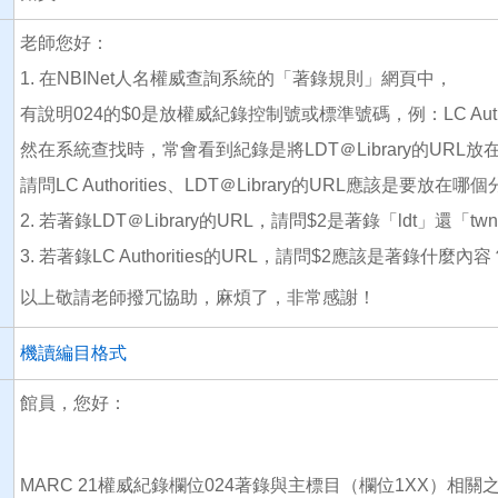
老師您好：
1. 在NBINet人名權威查詢系統的「著錄規則」網頁中，
有說明024的$0是放權威紀錄控制號或標準號碼，例：LC Authorit
然在系統查找時，常會看到紀錄是將LDT＠Library的URL
請問LC Authorities、LDT＠Library的URL應該是要放
2. 若著錄LDT＠Library的URL，請問$2是著錄「ldt」還「tw
3. 若著錄LC Authorities的URL，請問$2應該是著錄什麼內容
以上敬請老師撥冗協助，麻煩了，非常感謝！
機讀編目格式
館員，您好：
MARC 21權威紀錄欄位024著錄與主標目（欄位1XX）相