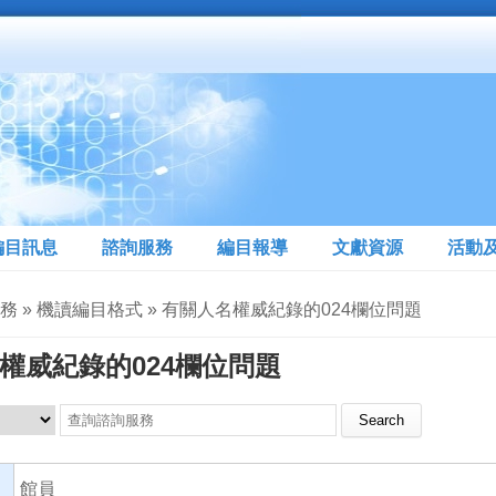
編目訊息
諮詢服務
編目報導
文獻資源
活動
服務 » 機讀編目格式 » 有關人名權威紀錄的024欄位問題
權威紀錄的024欄位問題
Search this site
館員