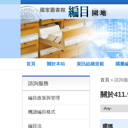
移至主內容
首頁
關於本站
資訊組織規範
國圖
您在這裡
首頁
» 諮詢服務
諮詢服務
關於411.
編目政策與管理
諮詢服務
機讀編目格式
編目法
暱稱