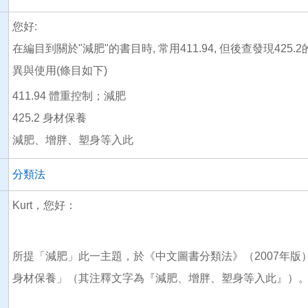
您好:
在編目到關於"減肥"的書目時, 常用411.94, 但後查發現425
異與使用(條目如下)
411.94 體重控制；減肥
425.2 身材保養
減肥、增胖、塑身等入此
分類法
Kurt，您好：
所提「減肥」此一主題，於《中文圖書分類法》（2007年版）分別
身材保養」（其注釋文字為『減肥、增胖、塑身等入此』）