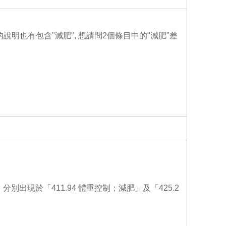
o
o
k
.2的說明也有包含"減肥", 想請問2個條目中的"減肥"差
出現於「411.94 體重控制；減肥」及「425.2
。