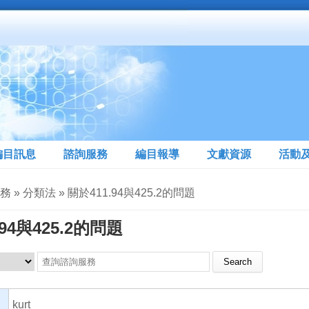
編目訊息
諮詢服務
編目報導
文獻資源
活動
 » 分類法 » 關於411.94與425.2的問題
94與425.2的問題
Search this site
kurt