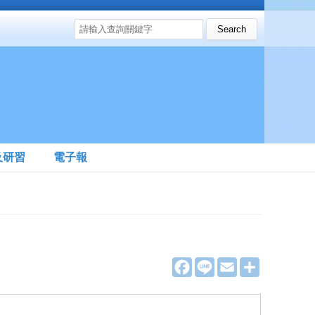
搜尋表單
Search this site
及研習
電子報
F
L
E
分
a
i
m
享
c
n
a
e
e
i
b
l