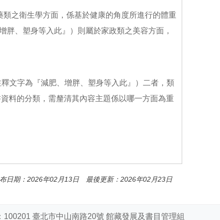
於醫藥類之衛生學方面，係基於健康的角度所進行的體重
肥、增胖、塑身等入此』）則屬於家政類之美容方面，
」（其注釋文字為『減肥、增胖、塑身等入此』）二者，類
書資料的分類，需釐清其內容主題係以哪一方面為重
布日期：2026年02月13日 最後更新：2026年02月23日
100201 臺北市中山南路20號 館藏發展及書目管理組