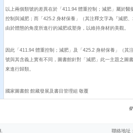
以上兩個類號的差異在於「411.94 體重控制；減肥」屬
控制與減肥；而「425.2 身材保養」（其注釋文字為『減
由於體態的角度所進行的減肥或塑身，以維持身材的美觀。
因此「411.94 體重控制；減肥」及「425.2 身材保養
號與其含義上實有不同，圖書館針對「減肥」此一主題之圖
來進行歸類。
國家圖書館 館藏發展及書目管理組 敬覆
發
.
聯絡地址：