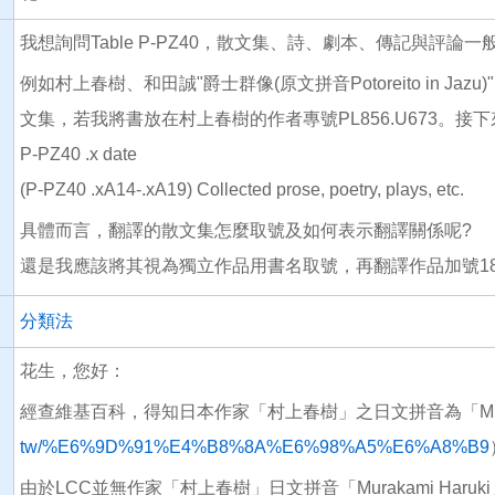
我想詢問Table P-PZ40，散文集、詩、劇本、傳記與評論
例如村上春樹、和田誠"爵士群像(原文拼音Potoreito in Jazu)"
文集，若我將書放在村上春樹的作者專號PL856.U673。接下來看
P-PZ40 .x date
(P-PZ40 .xA14-.xA19) Collected prose, poetry, plays, etc.
具體而言，翻譯的散文集怎麼取號及如何表示翻譯關係呢?
還是我應該將其視為獨立作品用書名取號，再翻譯作品加號18
分類法
花生，您好：
經查維基百科，得知日本作家「村上春樹」之日文拼音為「Muraka
tw/%E6%9D%91%E4%B8%8A%E6%98%A5%E6%A8%B9
由於LCC並無作家「村上春樹」日文拼音「Murakami Haruk