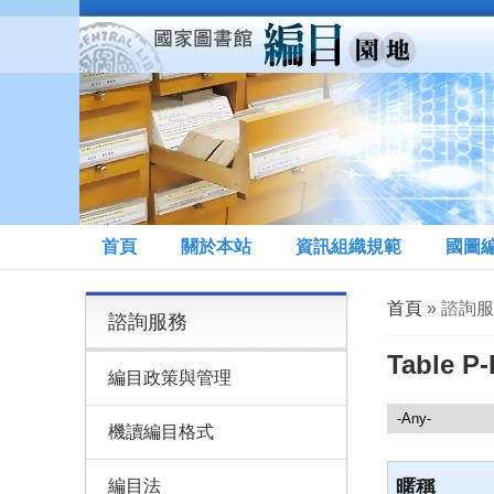
移至主內容
首頁
關於本站
資訊組織規範
國圖
您在這裡
首頁
» 諮詢服務
諮詢服務
Table P
編目政策與管理
諮詢服務
機讀編目格式
編目法
暱稱