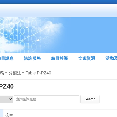
編目訊息
諮詢服務
編目報導
文獻資源
活動
 » 分類法 » Table P-PZ40
-PZ40
Search this site
花生