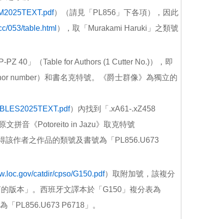
PM2025TEXT.pdf
）（請見「PL856」下各項），因此
cc/053/table.html
），取「Murakami Haruki」之類號
able for Authors (1 Cutter No.)），即
r number）和書名克特號。《爵士群像》為獨立的
TABLES2025TEXT.pdf
）內找到「.xA61-.xZ458
原文拼音《Potoreito in Jazu》取克特號
得該作者之作品的類號及書號為「PL856.U673
w.loc.gov/catdir/cpso/G150.pdf
）取附加號，該複分
的版本」。西班牙文譯本於「G150」複分表為
856.U673 P6718」。