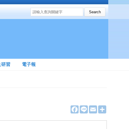
搜尋表單
Search this site
及研習
電子報
F
L
E
分
a
i
m
享
c
n
a
e
e
i
b
l