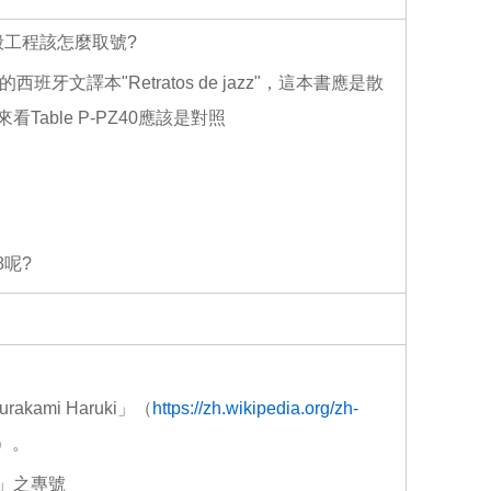
o
o
k
一般工程該怎麼取號?
的西班牙文譯本"Retratos de jazz"，這本書應是散
Table P-PZ40應該是對照
呢?
mi Haruki」（
https://zh.wikipedia.org/zh-
）。
i」之專號