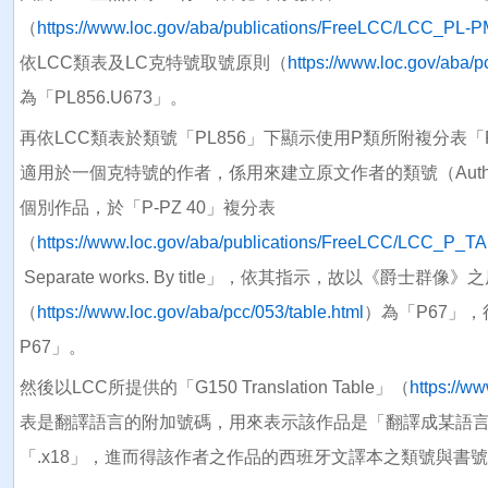
（
https://www.loc.gov/aba/publications/FreeLCC/LCC_PL-
依LCC類表及LC克特號取號原則（
https://www.loc.gov/aba/p
為「PL856.U673」。
再依LCC類表於類號「PL856」下顯示使用P類所附複分表「P-PZ 40」（T
適用於一個克特號的作者，係用來建立原文作者的類號（Autho
個別作品，於「P-PZ 40」複分表
（
https://www.loc.gov/aba/publications/FreeLCC/LCC_P_
Separate works. By title」，依其指示，故以《爵士群像》之
（
https://www.loc.gov/aba/pcc/053/table.html
）為「P67」，
P67」。
然後以LCC所提供的「G150 Translation Table」（
https://ww
表是翻譯語言的附加號碼，用來表示該作品是「翻譯成某語言
「.x18」，進而得該作者之作品的西班牙文譯本之類號與書號為「PL