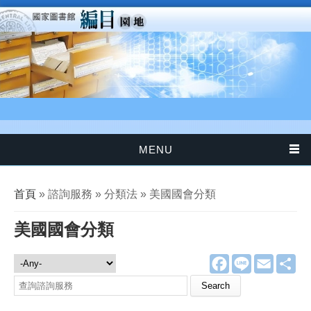
移至主內容
MENU
您在這裡
首頁
» 諮詢服務 » 分類法 » 美國國會分類
美國國會分類
F
L
E
分
諮詢服務
a
i
m
享
c
n
a
Search this site
e
e
i
b
l