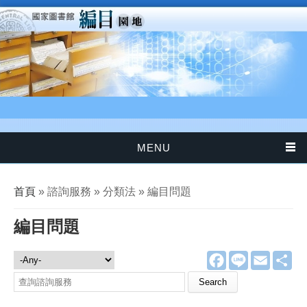
移至主內容
MENU
您在這裡
首頁
» 諮詢服務 » 分類法 » 編目問題
編目問題
F
L
E
分
諮詢服務
a
i
m
享
c
n
a
Search this site
e
e
i
b
l