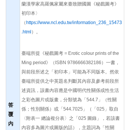
蘭漢學家高羅佩家屬來臺致贈國圖《秘戲圖考》
初印本〉
（
https://www.ncl.edu.tw/information_236_15473
.html
）。
臺端所提《秘戲圖考 = Erotic colour prints of the
Ming period》（ISBN 9786666382186）一書，
與前段所述之「初印本」可能為不同版本。然依
臺端所提供之中英題名判斷其內容及參考前段所
述資訊，該書內容應是中國明代性關係或性生活
之彩色圖片或版畫，分類號為「544.7」（性關
答
係；性別關係）或「544.7025」（「025」取自
覆
〈附表一 總論複分表〉之「025 圖錄」，若該書
內
內容多為圖片或圖版的話），主題詞為「性關