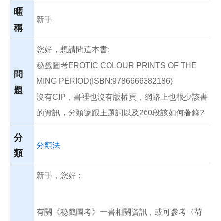
o
o
暱
k
新手
稱
您好，想請問這本書:
秘戲圖考EROTIC COLOUR PRINTS OF THE
問
MING PERIOD(ISBN:9786666382186)
題
沒有CIP，書裡也沒有版權頁，網路上也很少該書
的資訊，分類號跟主題詞以及260段該如何著錄?
分
分類法
類
新手，您好：
有關《秘戲圖考》一書相關資訊，或可參考〈荷