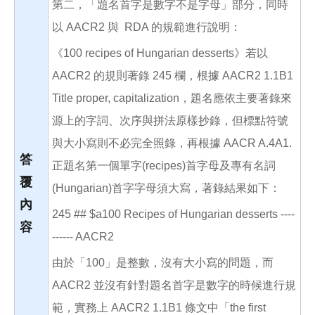
第二，「題名首字是數字不是字母」部分，同時
以 AACR2 與 RDA 的規範進行說明：
《100 recipes of Hungarian desserts》若以
AACR2 的規則著錄 245 欄，根據 AACR2 1.1B1
Title proper, capitalization，題名應依主要著錄來
源上的字詞、次序與拼法原樣抄錄，但標點符號
與大小寫則不必完全照錄，再根據 AACR A.4A1.
答
正題名第一個單字(recipes)首字母及專有名詞
覆
(Hungarian)首字字母須大寫，著錄結果如下：
內
245 ## $a100 Recipes of Hungarian desserts ----
容
------ AACR2
由於「100」是整數，沒有大小寫的問題，而
AACR2 並沒有針對題名首字是數字的時候進行規
範，實務上 AACR2 1.1B1 條文中「the first