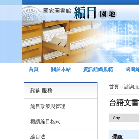
移至主內容
首頁
關於本站
資訊組織規範
國圖
您在這裡
首頁
» 諮詢服
諮詢服務
台語文書
編目政策與管理
諮詢服務
機讀編目格式
編目法
暱稱