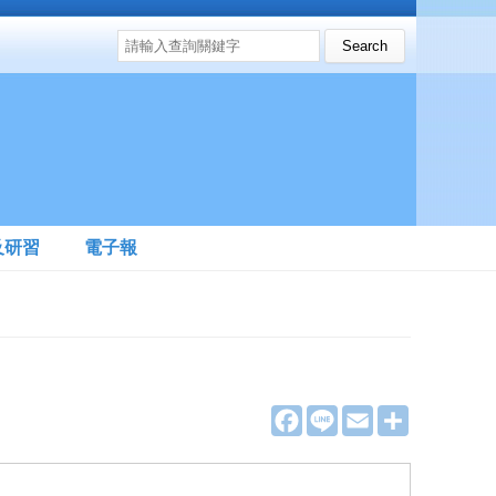
搜尋表單
Search this site
及研習
電子報
F
L
E
分
a
i
m
享
c
n
a
e
e
i
b
l