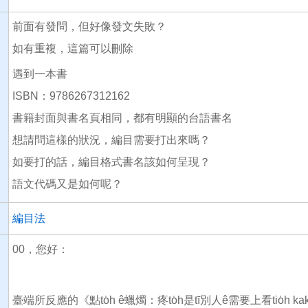
前面有發問，但好像發文失敗？
如有重複，這篇可以刪除
遇到一本書
ISBN：9786267312162
書籍封面與書名頁相同，都有明顯的台語書名
想請問這樣的狀況，編目需要打出來嗎？
如要打的話，編目格式書名該如何呈現？
語文代碼又是如何呢？
編目法
00，您好：
臺端所反應的《點to̍h ê蠟燭：疼to̍h是tī別人ê需要上看tio̍h ka