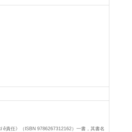
o
o
k
kī ê責任》（ISBN 9786267312162）一書，其書名