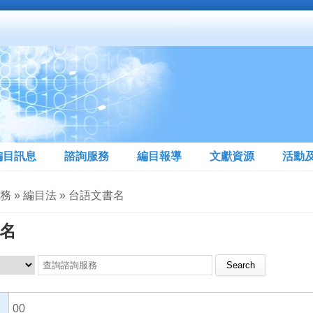
編目訊息
諮詢服務
編目報導
文獻資源
活動
務 » 編目法 » 台語文書名
名
Search this site
00