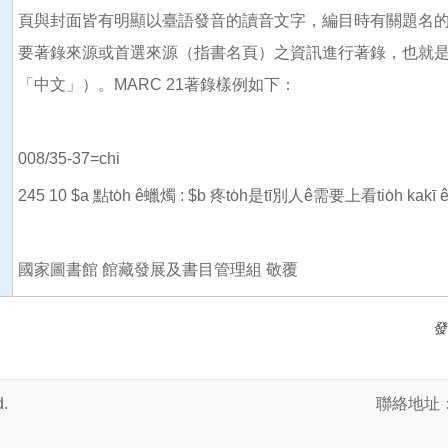
頁與封面皆有明顯以臺語發音的讀音文字，編目時有關題名
要著錄來源或首選來源（指書名頁）之資訊進行著錄，也就是
「中文」）。MARC 21著錄樣例如下：
008/35-37=chi
245 10 $a 點to̍h ê蠟燭 : $b 疼to̍h是tī別人ê需要上看tio̍h kak
國家圖書館 館藏發展及書目管理組 敬覆
發
.
聯絡地址：