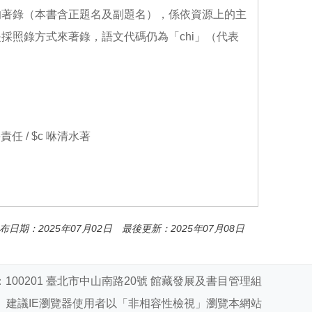
的著錄（本書含正題名及副題名），係依資源上的主
採照錄方式來著錄，語文代碼仍為「chi」（代表
ī ê責任 / $c 咻清水著
布日期：2025年07月02日 最後更新：2025年07月08日
100201 臺北市中山南路20號 館藏發展及書目管理組
建議IE瀏覽器使用者以「非相容性檢視」瀏覽本網站