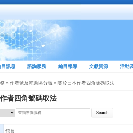
編目訊息
諮詢服務
編目報導
文獻資源
活動
服務 » 作者號及輔助區分號 » 關於日本作者四角號碼取法
作者四角號碼取法
Search this site
館員