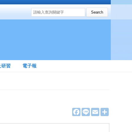
搜尋表單
Search this site
及研習
電子報
F
L
E
分
a
i
m
享
c
n
a
e
e
i
b
l