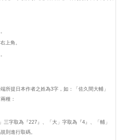
角。
、右上角。
角。
端所提日本作者之姓為3字，如：「佐久間大輔」
有兩種：
間」三字取為『227』、「大」字取為『4』、「輔」
碼規則進行取碼。