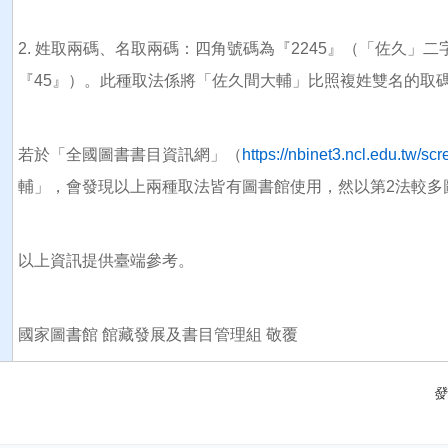
2. 姓取兩碼、名取兩碼：四角號碼為『2245』（「佐久」
『45』）。此種取法係將「佐久間大輔」比照複姓雙名的取
若於「全國圖書書目資訊網」（
https://nbinet3.ncl.edu.tw/s
輔」，會發現以上兩種取法皆有圖書館使用，然以第2法較多
以上資訊提供臺端參考。
國家圖書館 館藏發展及書目管理組 敬覆
發