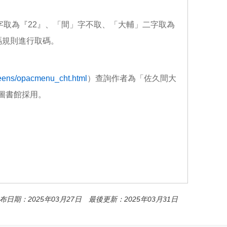
二字取為『22』、「間」字不取、「大輔」二字取為
碼規則進行取碼。
creens/opacmenu_cht.html
）查詢作者為「佐久間大
圖書館採用。
布日期：2025年03月27日 最後更新：2025年03月31日