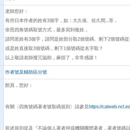
老師您好：
有些日本作者的姓有3個字，如：大久保、佐久間...等，
依照四角號碼取號方式，最多寫到複姓，
請問若姓有3個字，請問是姓部分取2個號碼、剩下2個號碼從
或是姓直接取3個號碼，剩下1個號碼從名字取？
以上敬請老師撥冗協助，麻煩了，非常感謝！
作者號及輔助區分號
館員，您好：
有關〈四角號碼著者號取碼規則〉請參見
https://catweb.ncl.
前述規則提及『不論個人著者抑或機關團體著者，著者號碼以