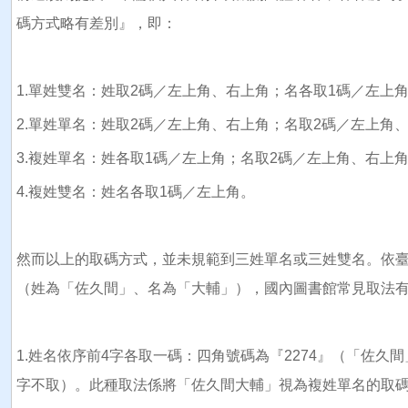
碼方式略有差別』，即：
1.單姓雙名：姓取2碼／左上角、右上角；名各取1碼／左上
2.單姓單名：姓取2碼／左上角、右上角；名取2碼／左上角
3.複姓單名：姓各取1碼／左上角；名取2碼／左上角、右上
4.複姓雙名：姓名各取1碼／左上角。
然而以上的取碼方式，並未規範到三姓單名或三姓雙名。依臺
（姓為「佐久間」、名為「大輔」），國內圖書館常見取法
1.姓名依序前4字各取一碼：四角號碼為『2274』（「佐久
字不取）。此種取法係將「佐久間大輔」視為複姓單名的取