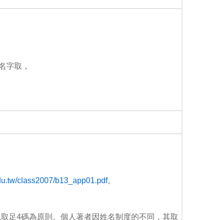
o
o
k
名字取，
edu.tw/class2007/b13_app01.pdf
。
取足4碼為原則。個人著者因姓名制度的不同，其取