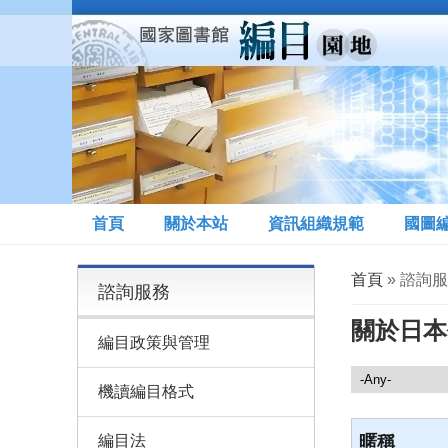
移至主內容
首頁
關於本站
資訊組織規範
國圖
您在這裡
首頁
» 諮詢
諮詢服務
關於日本
編目政策與管理
諮詢服務
機讀編目格式
編目法
暱稱