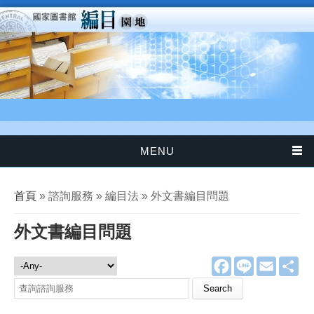
移至主內容
MENU
您在這裡
首頁
» 諮詢服務 » 編目法 » 外文書編目問題
外文書編目問題
F
L
E
分
諮詢服務
a
i
m
享
c
n
a
Search this site
e
e
i
b
l