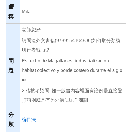
o
o
暱
k
Mila
稱
老師您好
請問這外文書籍(9789564104836)如何取分類號
與作者號 呢?
問
Estrecho de Magallanes: industrialización,
題
hábitat colectivo y borde costero durante el siglo
xx
2.稽核項疑問: 如一般書內容裡面有譜例是直接登
打譜例或是有另外講法呢 ? 謝謝
分
編目法
類