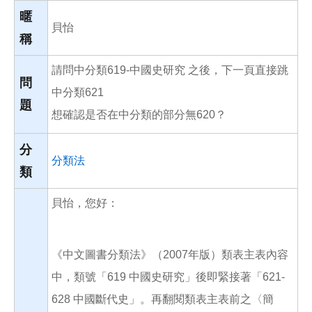
o
o
暱
k
貝怡
稱
請問中分類619-中國史研究 之後，下一頁直接跳
問
中分類621
題
想確認是否在中分類的部分無620？
分
分類法
類
貝怡，您好：
《中文圖書分類法》（2007年版）類表主表內容
中，類號「619 中國史研究」後即緊接著「621-
628 中國斷代史」。再翻閱類表主表前之〈簡