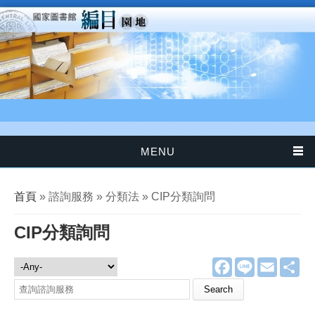
移至主內容
MENU
您在這裡
首頁
» 諮詢服務 » 分類法 » CIP分類詢問
CIP分類詢問
F
L
E
分
諮詢服務
a
i
m
享
c
n
a
Search this site
e
e
i
b
l