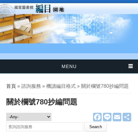
移至主內容
MENU
您在這裡
首頁
» 諮詢服務 » 機讀編目格式 » 關於欄號780抄編問題
關於欄號780抄編問題
F
L
E
分
諮詢服務
a
i
m
享
c
n
a
Search this site
e
e
i
b
l