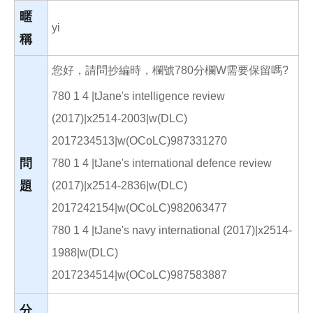
o
o
暱
k
yi
稱
您好，請問抄編時，欄號780分欄W需要保留嗎?
780 1 4 |tJane's intelligence review
(2017)|x2514-2003|w(DLC)
2017234513|w(OCoLC)987331270
問
780 1 4 |tJane's international defence review
題
(2017)|x2514-2836|w(DLC)
2017242154|w(OCoLC)982063477
780 1 4 |tJane's navy international (2017)|x2514-
1988|w(DLC)
2017234514|w(OCoLC)987583887
分