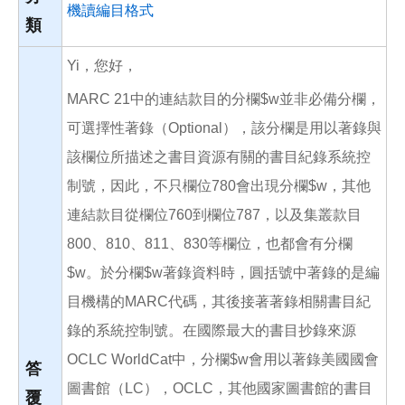
機讀編目格式
類
Yi，您好，
MARC 21中的連結款目的分欄$w並非必備分欄，
可選擇性著錄（Optional），該分欄是用以著錄與
該欄位所描述之書目資源有關的書目紀錄系統控
制號，因此，不只欄位780會出現分欄$w，其他
連結款目從欄位760到欄位787，以及集叢款目
800、810、811、830等欄位，也都會有分欄
$w。於分欄$w著錄資料時，圓括號中著錄的是編
目機構的MARC代碼，其後接著著錄相關書目紀
錄的系統控制號。在國際最大的書目抄錄來源
OCLC WorldCat中，分欄$w會用以著錄美國國會
答
圖書館（LC），OCLC，其他國家圖書館的書目
覆