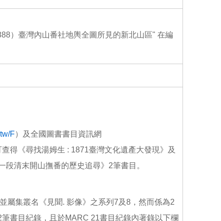
o
o
k
88）臺灣內山番社地輿全圖所見的新北山區" 在編
.tw/F
）及全國圖書書目資訊網
查得《尋找湯姆生 : 1871臺灣文化遺產大發現》及
: 一段清末開山撫番的歷史追尋》2筆書目。
並屬集叢名《見聞. 影像》之系列7及8，然而係為2
筆書目紀錄，且於MARC 21書目紀錄內著錄以下欄