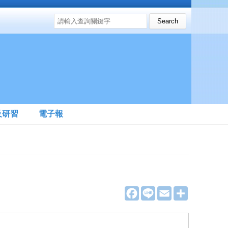
搜尋表單
Search this site
及研習
電子報
F
L
E
分
a
i
m
享
c
n
a
e
e
i
b
l