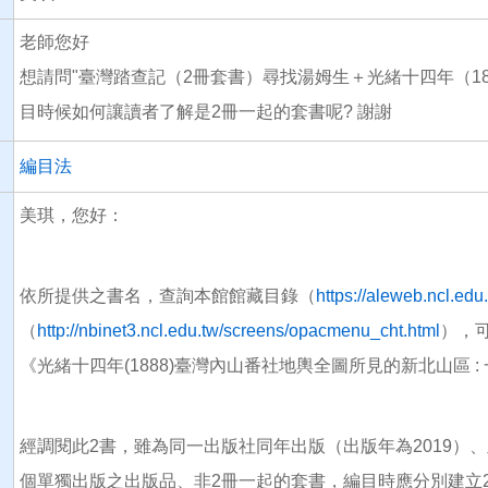
老師您好
想請問"臺灣踏查記（2冊套書）尋找湯姆生＋光緒十四年（18
目時候如何讓讀者了解是2冊一起的套書呢? 謝謝
編目法
美琪，您好：
依所提供之書名，查詢本館館藏目錄（
https://aleweb.ncl.edu
（
http://nbinet3.ncl.edu.tw/screens/opacmenu_cht.html
），可
《光緒十四年(1888)臺灣內山番社地輿全圖所見的新北山區 
經調閱此2書，雖為同一出版社同年出版（出版年為2019）、
個單獨出版之出版品、非2冊一起的套書，編目時應分別建立2