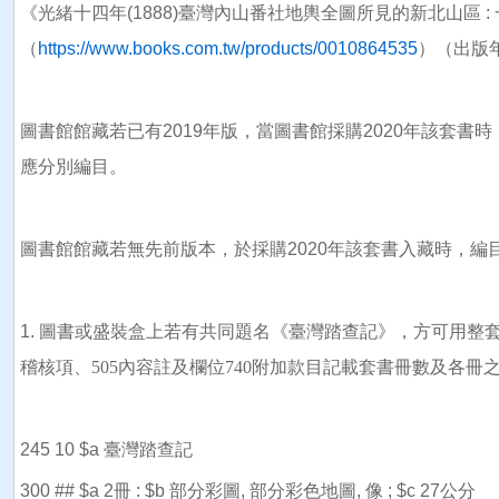
《光緒十四年(1888)臺灣內山番社地輿全圖所見的新北山區 
（
https://www.books.com.tw/products/0010864535
）（出版年
圖書館館藏若已有2019年版，當圖書館採購2020年該套書時
應分別編目。
圖書館館藏若無先前版本，於採購2020年該套書入藏時，編
1.
圖書或盛裝盒上若有共同題名《臺灣踏查記》，方可用整套之共
稽核項、505內容註及欄位740附加款目記載套書冊數及各冊
245 10 $a 臺灣踏查記
300 ## $a 2冊 : $b 部分彩圖, 部分彩色地圖, 像 ; $c 27公分