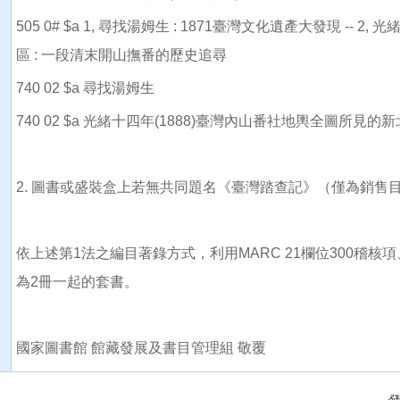
505 0# $a 1, 尋找湯姆生 : 1871臺灣文化遺產大發現 --
區 : 一段清末開山撫番的歷史追尋
740 02 $a 尋找湯姆生
740 02 $a 光緒十四年(1888)臺灣內山番社地輿全圖所見的
2.
圖書或盛裝盒上若無共同題名《臺灣踏查記》（僅為銷售目
依上述第1法之編目著錄方式，利用MARC 21欄位300稽
為2冊一起的套書。
國家圖書館 館藏發展及書目管理組 敬覆