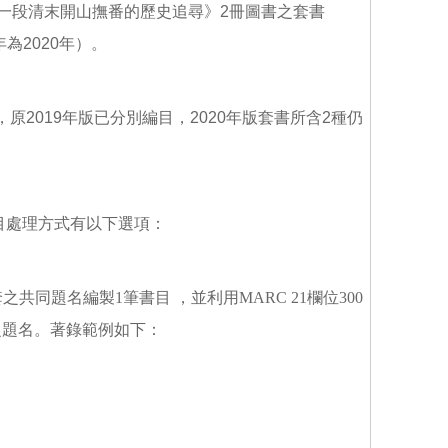
: 一段清末開山撫番的歷史追尋》2冊圖書之套書
為2020年）。
，原2019年版已分別編目，2020年版套書所含2種仍
目處理方式有以下選項：
同題名編製1筆書目 ，並利用MARC 21欄位300
之題名。著錄範例如下：