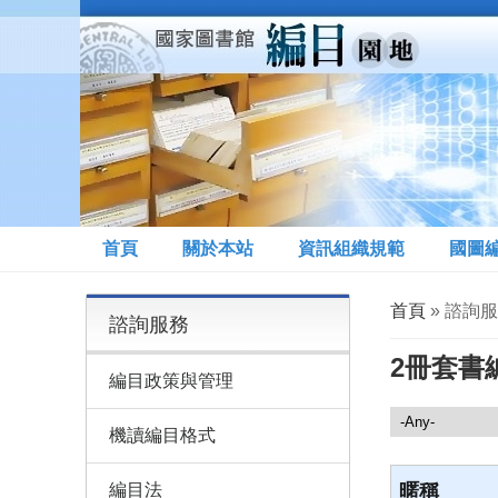
移至主內容
首頁
關於本站
資訊組織規範
國圖
您在這裡
首頁
» 諮詢服
諮詢服務
2冊套書
編目政策與管理
諮詢服務
機讀編目格式
編目法
暱稱