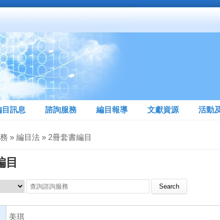
編目訊息
諮詢服務
編目報導
文獻資源
活動
務 » 編目法 » 2冊套書編目
編目
Search this site
美琪