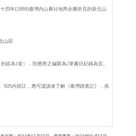
 2, 光緒十四年(1888)臺灣內山番社地輿全圖所見的新北山
新北山區
的組為1套），則應將之編製為2筆書目紀錄為宜。
核項、505內容註，應可讓讀者了解《臺灣踏查記》，係