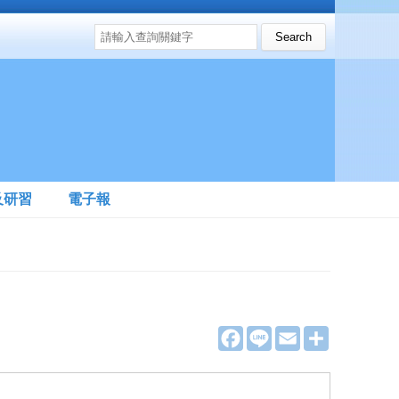
搜尋表單
Search this site
及研習
電子報
F
L
E
分
a
i
m
享
c
n
a
e
e
i
b
l