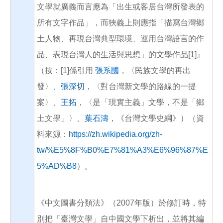
文學就廣義而言應為「出生或客居台灣所發表的
所有文字作品」，而狹義上則應指「描寫台灣鄉
土人物、再現台灣典型環境、運用台灣語言的作
品、表現台灣人的生活與思想」的文學作品[1]』
（按：[1]係引用
張系國
，〈民族文學的再出
發〉、
張深切
，〈對台灣新文學的路線的一提
案〉、
王拓
，〈是「現實主義」文學，不是「鄉
土文學」〉、
葉石濤
，《台灣文學史綱》）（資
料來源：
https://zh.wikipedia.org/zh-
tw/%E5%8F%B0%E7%81%A3%E6%96%87%E
5%AD%B8
）。
《中文圖書分類法》（2007年版）於修訂時，特
別把「臺灣文學」自中國文學下析出，並將其編