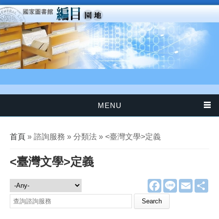
移至主內容
MENU
您在這裡
首頁
» 諮詢服務 » 分類法 » <臺灣文學>定義
<臺灣文學>定義
F
L
E
分
諮詢服務
a
i
m
享
c
n
a
Search this site
e
e
i
b
l