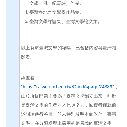
文學、風土紀事詩）作品。
臺灣各地之文學獎作品集。
臺灣文學評論集、臺灣文學論文集。
以上有關臺灣文學的範疇，已含括內容與臺灣相
關者。
經查看
"
https://catweb.ncl.edu.tw/QandA/page/24389
"，
由於所提問題主要為『臺灣文學獨立出來，那麼
是臺灣文學的作者即入此嗎？』，回覆者僅就前
述問題進行答覆，並未特別敘明本館對於「臺灣
文學」在分類處理上採用的是廣義的臺灣文學，