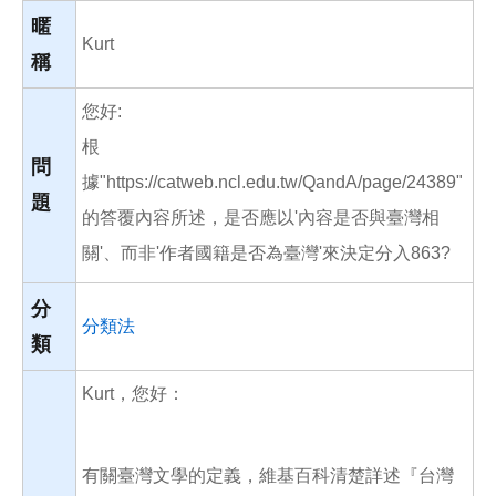
o
o
暱
k
Kurt
稱
您好:
根
問
據"https://catweb.ncl.edu.tw/QandA/page/24389"
題
的答覆內容所述，是否應以'內容是否與臺灣相
關'、而非'作者國籍是否為臺灣'來決定分入863?
分
分類法
類
Kurt，您好：
有關臺灣文學的定義，維基百科清楚詳述『台灣