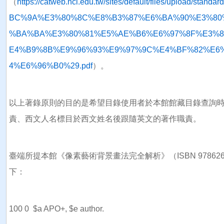
（
https://catweb.ncl.edu.tw/sites/default/files/uplo
BC%9A%E3%80%8C%E8%B3%87%E6%BA%90%E3%80
%BA%BA%E3%80%81%E5%AE%B6%E6%97%8F%E3%8
E4%B9%8B%E9%96%93%E9%97%9C%E4%BF%82%E6%
4%E6%96%B0%29.pdf
）。
以上著錄原則的目的是希望目錄使用者於本館館藏目錄查詢
責、西文人名標目於西文姓名後跟隨英文的著作職責。
臺端所提本館《像素藝術背景畫法完全解析》（ISBN 97862
下：
100 0 $a APO+, $e author.