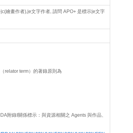
o
o
k
|c(繪畫作者),|e文字作者, 請問 APO+ 是標示|e文字
elator term）的著錄原則為
附錄I關係標示：與資源相關之 Agents 與作品、