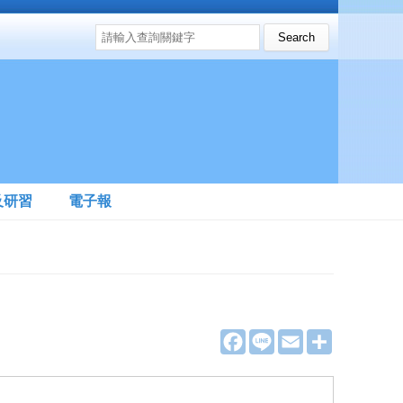
搜尋表單
Search this site
及研習
電子報
F
L
E
分
a
i
m
享
c
n
a
e
e
i
b
l