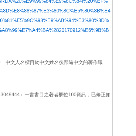
ad/standard/RDA%20%E9%99%84%E9%8C%84I%20%EF%
%8D%E8%88%87%E3%80%8C%E5%80%8B%E4
0%81%E5%9C%98%E9%AB%94%E3%80%8D%
A8%99%E7%A4%BA%2820170912%E6%9B%B
時，中文人名標目於中文姓名後跟隨中文的著作職
63049444）一書書目之著者欄位100資訊，已修正如