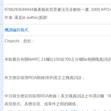
9786263049444像素藝術背景畫法完全解析一書, 1000 APO+
作者, 還是|e author,謝謝!
機讀編目格式
Chaochi，您好：
本館書目有關MARC 21欄位100或700之分欄$e相關職責詞語（r
外文標目採用RDA附錄I所列英文之職責詞語；
中日韓文標目則採用RDA附錄Ｉ英文職責詞語之中譯詞彙「RDA
表現形式、具體呈現、或單件之間的關係」