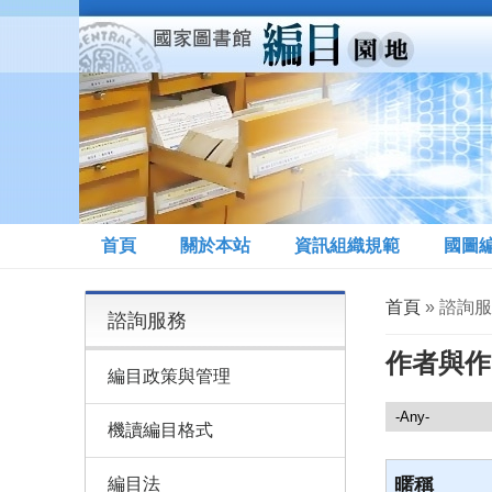
移至主內容
首頁
關於本站
資訊組織規範
國圖
您在這裡
首頁
» 諮詢
諮詢服務
作者與作
編目政策與管理
諮詢服務
機讀編目格式
編目法
暱稱