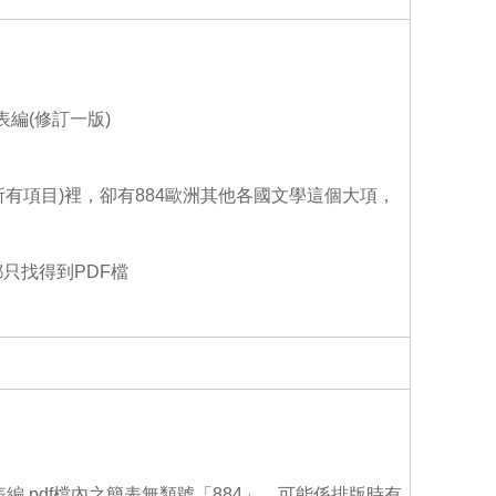
o
o
k
編(修訂一版)
所有項目)裡，卻有884歐洲其他各國文學這個大項，
都只找得到PDF檔
編.pdf檔內之簡表無類號「884」，可能係排版時有