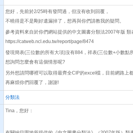
您好，先前於2/25時有發問過，但沒有收到回覆，
不曉得是不是剛好遺漏掉了，想再與你們請教我的疑問。
參考資料來自於你們網站提供的中文圖書分類法2007年版 類表
https://catweb.ncl.edu.tw/report/page/8474
發現簡表(三位數的所有大項)沒有884，祥表(三位數+小數點
想詢問怎麼會有這個情形呢?
另外想請問哪裡可以取得最齊全CIP的excel檔，目前網路上
再麻煩你們回覆了，謝謝!
分類法
Tina，您好：
有關編目園地所提供的《中文圖書分類法》（2007年版）類表