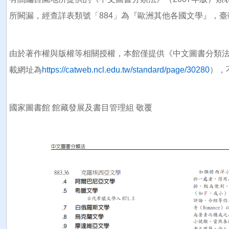
所闕漏，經查詳表類號「884」為『歐洲其他各國文學』，臺端
由於著作權與版權等相關授權，本館僅提供《中文圖書分類法》
載網址為
https://catweb.ncl.edu.tw/standard/page/30280
），
國家圖書館 館藏發展及書目管理組 敬覆