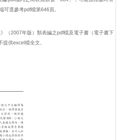
可逕參考pdf檔第646頁。
（2007年版）類表編之pdf檔及電子書（電子書下
不提供excel檔全文。