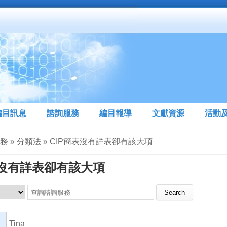
編目訊息
諮詢服務
編目報導
文獻資源
活動
務 » 分類法 » CIP簡表沒有詳表卻有該大項
表沒有詳表卻有該大項
Search this site
Tina