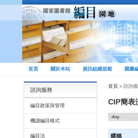
移至主內容
首頁
關於本站
資訊組織規範
國圖
您在這裡
首頁
» 諮詢服
諮詢服務
CIP簡
編目政策與管理
諮詢服務
機讀編目格式
編目法
暱稱