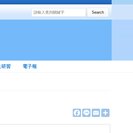
搜尋表單
Search this site
及研習
電子報
F
L
E
分
a
i
m
享
c
n
a
e
e
i
b
l